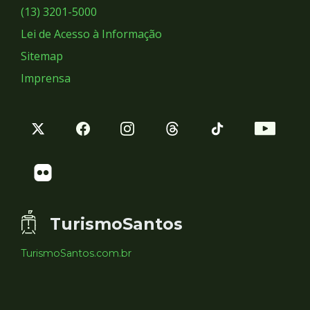
Sociais
(13) 3201-5000
Lei de Acesso à Informação
Sitemap
Imprensa
TurismoSantos
TurismoSantos.com.br