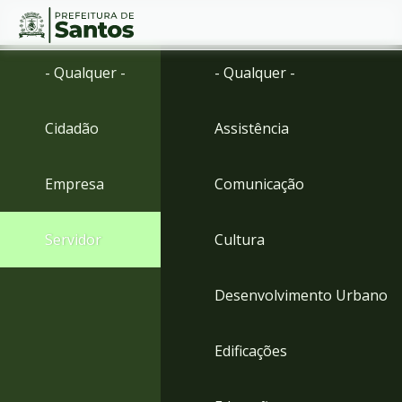
Ir
Conteúdo
- Qualquer -
- Qualquer -
para
o
conteúdo
Cidadão
Assistência
1
Ir
para
Empresa
Comunicação
o
menu
2
Servidor
Cultura
Ir
para
busca
Desenvolvimento Urbano
3
Ir
para
Edificações
o
rodapé