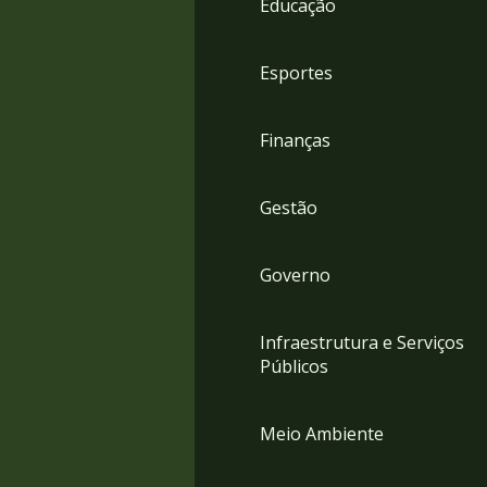
Educação
4
Acessibilidade
5
Esportes
Finanças
Gestão
Governo
Infraestrutura e Serviços
Públicos
Meio Ambiente