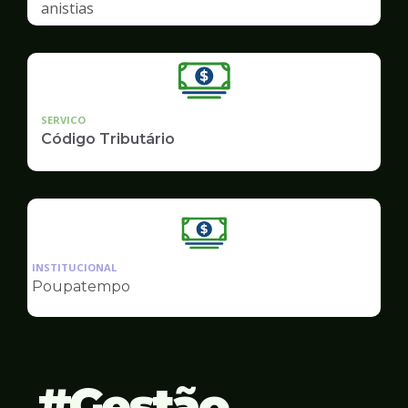
anistias
SERVICO
Código Tributário
Ilustração
da
INSTITUCIONAL
pagina
Poupatempo
de
Finanças
Gestão