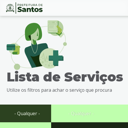
Ir
Conteúdo
para
o
conteúdo
1
Ir
para
o
menu
Lista de Serviços
2
Ir
para
Utilize os filtros para achar o serviço que procura
busca
3
Ir
para
- Qualquer -
- Qualquer -
o
rodapé