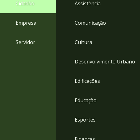
4
Cidadão
Assistência
Acessibilidade
5
Empresa
Comunicação
Servidor
Cultura
Desenvolvimento Urbano
Edificações
Educação
Esportes
Finanças