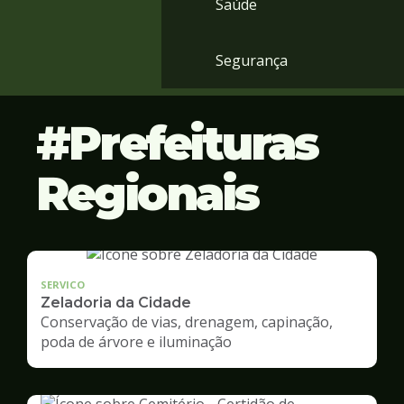
Saúde
Segurança
Prefeituras
Regionais
SERVICO
Zeladoria da Cidade
Conservação de vias, drenagem, capinação,
poda de árvore e iluminação