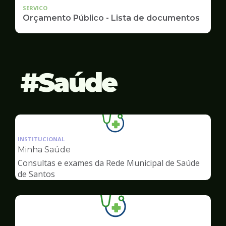
SERVICO
Orçamento Público - Lista de documentos
Saúde
Ilustração
da
INSTITUCIONAL
pagina
Minha Saúde
de
Consultas e exames da Rede Municipal de Saúde
Saúde
de Santos