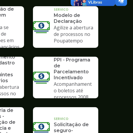
mpo
ão de
SERVICO
 em
Modelo de
Declaração
a se
Agilize a abertura
 de
de processos no
ões em
Poupatempo
bancários
SERVICO
imento
PPI - Programa
dastro
de
Parcelamento
uintes
Incentivado
rios
Acompanhament
 abertura
o boletos até
ssos no
processos 2008
mpo
rios da
ria de
 -
SERVICO
ção de
Solicitação de
cia e
seguro-