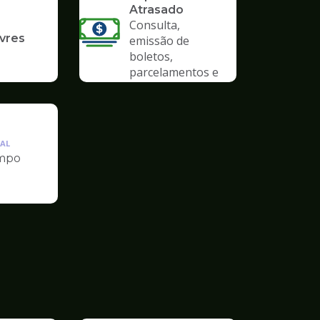
Atrasado
Consulta,
ivres
emissão de
boletos,
parcelamentos e
anistias
AL
mpo