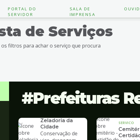
PORTAL DO
SALA DE
OUVID
SERVIDOR
IMPRENSA
ista de Serviços
e os filtros para achar o serviço que procura
Prefeituras R
SERVICO
Zeladoria da
SERVICO
Cidade
Cemitéri
Conservação de
Certidã