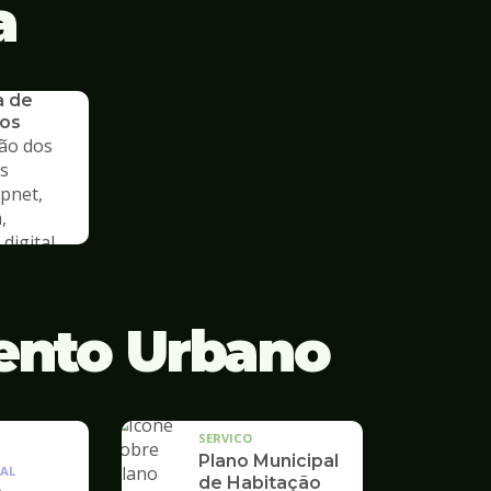
a
a de
os
ão dos
s
cpnet,
,
digital
ento Urbano
SERVICO
Plano Municipal
AL
de Habitação