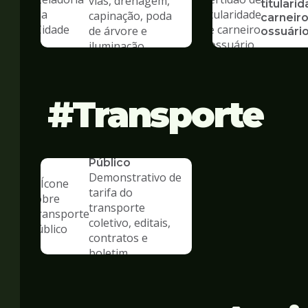
vias, drenagem,
titulari
capinação, poda
carneiro
de árvore e
ossuári
iluminação
Transporte
SERVICO
Transporte
Público
Demonstrativo de
tarifa do
transporte
coletivo, editais,
contratos e
boletim
estatístico