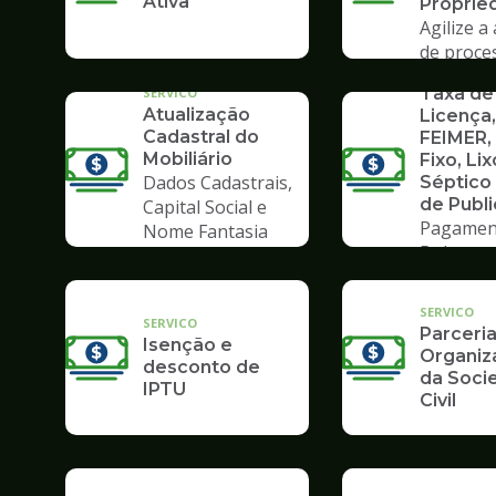
Ativa
Proprie
Agilize a
de proce
SERVICO
Poupate
Taxa de
SERVICO
Atualização
Licença,
Cadastral do
FEIMER,
Mobiliário
Fixo, Lix
Dados Cadastrais,
Séptico
de Publ
Capital Social e
Pagamen
Nome Fantasia
Boleto
SERVICO
SERVICO
Parceri
Isenção e
Organiz
desconto de
da Soci
IPTU
Civil