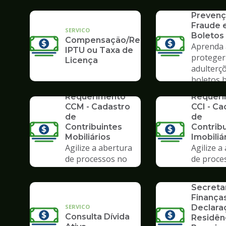
SERVICO
Poupate
Prevenç
Fraude
SERVICO
Boletos
Compensação/Restituição
Aprenda 
IPTU ou Taxa de
proteger
Licença
adulterç
boletos 
SERVICO
SERVICO
Requerimento
Requer
CCM - Cadastro
CCI - Ca
de
de
Contribuintes
Contrib
Mobiliários
Imobiliá
Agilize a abertura
Agilize a
de processos no
de proce
SERVICO
Poupatempo
Poupate
Formulá
Secreta
Finanças
SERVICO
Declara
Consulta Dívida
Residên