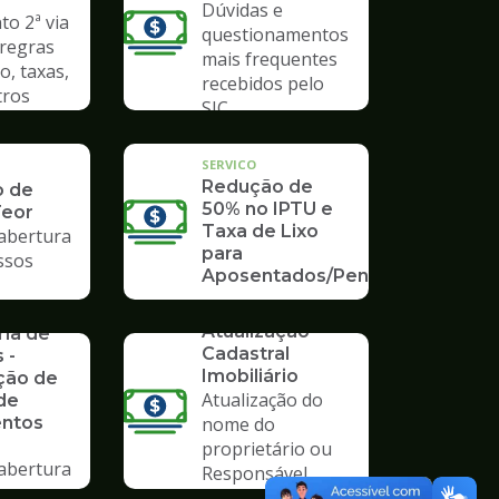
Dúvidas e
o 2ª via
questionamentos
 regras
mais frequentes
o, taxas,
recebidos pelo
tros
SIC
SERVICO
Redução de
o de
50% no IPTU e
Teor
Taxa de Lixo
 abertura
para
ssos
Aposentados/Pensionistas
SERVICO
rios da
Atualização
ria de
Cadastral
 -
Imobiliário
ção de
Atualização do
de
ntos
nome do
proprietário ou
 abertura
Responsável
ssos no
Tributário