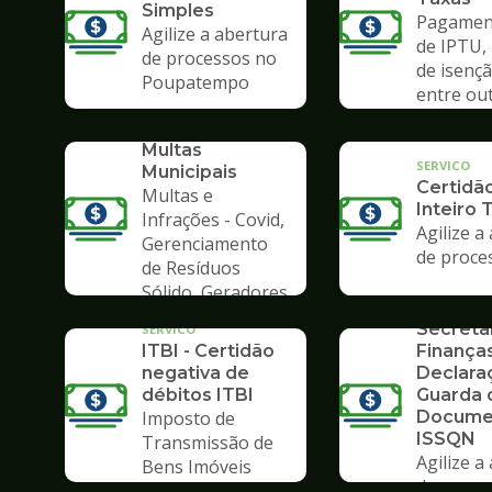
Simples
Pagament
Agilize a abertura
de IPTU,
de processos no
de isençã
Poupatempo
entre ou
SERVICO
Consulta de
Multas
SERVICO
Municipais
Certidã
Multas e
Inteiro 
Infrações - Covid,
Agilize a
Gerenciamento
de proce
de Resíduos
SERVICO
Sólido, Geradores
Formulá
de Lixo
Secreta
SERVICO
ITBI - Certidão
Finanças
negativa de
Declara
débitos ITBI
Guarda 
Imposto de
Docume
ISSQN
Transmissão de
Agilize a
Bens Imóveis
de proce