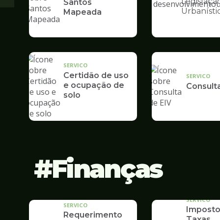
Legislaçã
Santos
Ilustração
Urbanísti
Mapeada
da
pagina
de
Desenvolvime
Urbano
SERVICO
Certidão de uso
SERVICO
e ocupação de
Consult
solo
Finanças
SERVICO
SERVICO
Imposto
Requerimento
Taxas