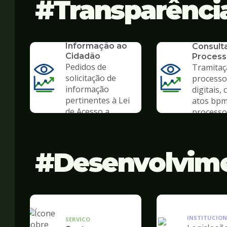
Transparênci
SERVICO
SIC - Serviço de
SERVICO
Informação ao
Consult
Cidadão
Process
Pedidos de
Tramitaç
solicitação de
processo
informação
digitais, 
pertinentes à Lei
atos bpm
de Acesso a
processo 
Informação
Desenvolvim
INSTITUCION
SERVICO