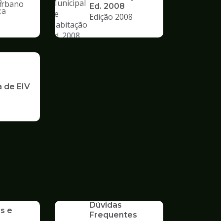
o
Ed. 2008
ca
Edição 2008
nto
a de EIV
SERVICO
Dúvidas
s e
Frequentes