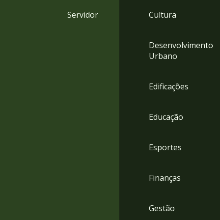
4
Servidor
Cultura
Acessibilidade
5
Desenvolvimento
Urbano
Edificações
Educação
Esportes
Finanças
Gestão