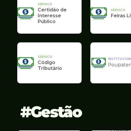
SERVICO
Certidão de
SERVICO
Interesse
Feiras L
Público
SERVICO
INSTITUCION
Código
Poupate
Ilustração
Tributário
da
pagina
de
Finanças
Gestão
SERVICO
Lista de