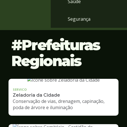
Saúde
Segurança
Prefeituras
Regionais
SERVICO
Zeladoria da Cidade
Conservação de vias, drenagem, capinação,
poda de árvore e iluminação