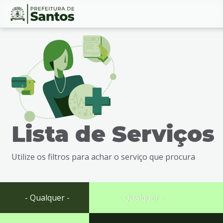
Ir
Conteúdo
para
o
conteúdo
1
Ir
para
o
menu
Lista de Serviços
2
Ir
para
Utilize os filtros para achar o serviço que procura
busca
3
Ir
para
- Qualquer -
- Qualquer -
o
rodapé