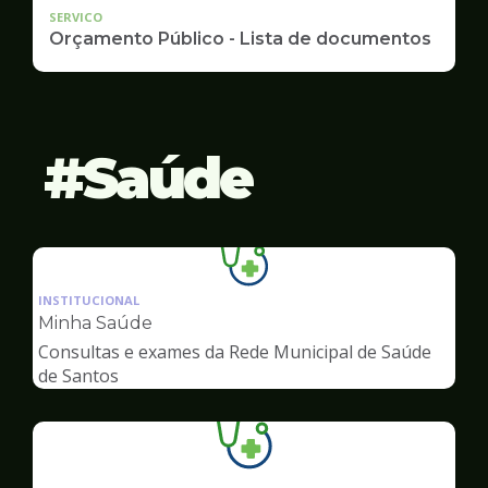
SERVICO
Orçamento Público - Lista de documentos
Saúde
Ilustração
da
INSTITUCIONAL
pagina
Minha Saúde
de
Consultas e exames da Rede Municipal de Saúde
Saúde
de Santos