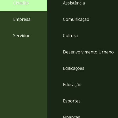
4
Cidadão
Assistência
Acessibilidade
5
Empresa
Comunicação
Servidor
Cultura
Desenvolvimento Urbano
Edificações
Educação
Esportes
Finanças