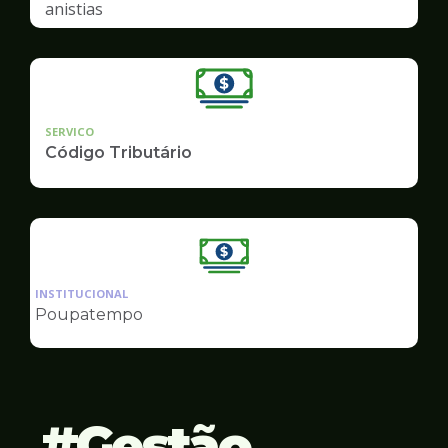
anistias
SERVICO
Código Tributário
Ilustração
da
INSTITUCIONAL
pagina
Poupatempo
de
Finanças
Gestão