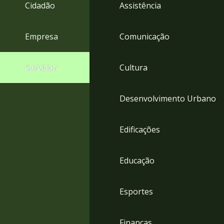
4
Cidadão
Assistência
Acessibilidade
5
Empresa
Comunicação
Servidor
Cultura
Desenvolvimento Urbano
Edificações
Educação
Esportes
Finanças