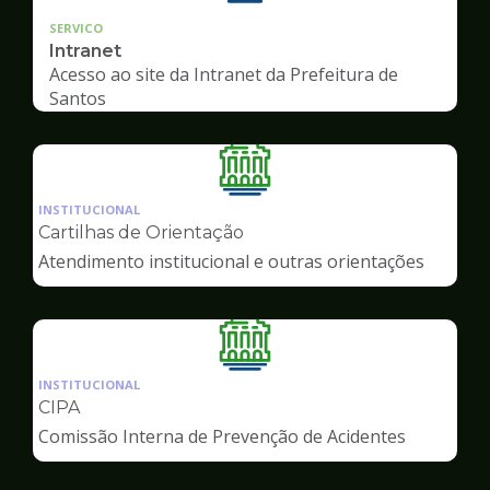
SERVICO
Intranet
Acesso ao site da Intranet da Prefeitura de
Santos
Ilustração
da
INSTITUCIONAL
pagina
Cartilhas de Orientação
de
Atendimento institucional e outras orientações
Servidor
Ilustração
da
INSTITUCIONAL
pagina
CIPA
de
Comissão Interna de Prevenção de Acidentes
Servidor