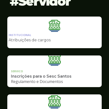
Servidor
Ilustração
da
INSTITUCIONAL
pagina
Atribuições de cargos
de
Servidor
SERVICO
Inscrições para o Sesc Santos
Regulamento e Documentos