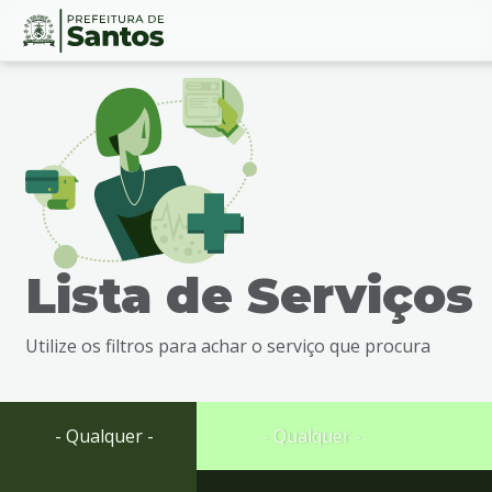
Ir
Conteúdo
para
o
conteúdo
1
Ir
para
o
menu
Lista de Serviços
2
Ir
para
Utilize os filtros para achar o serviço que procura
busca
3
Ir
para
- Qualquer -
- Qualquer -
o
rodapé