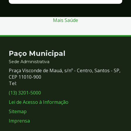
Finanças
e
Gestão
Mais Saúde
Contato
Paço Municipal
e
Sede Administrativa
Praça Visconde de Mauá, s/nº - Centro, Santos - SP,
Redes
CEP 11010-900
Tel:
Sociais
(13) 3201-5000
Lei de Acesso à Informação
Sitemap
Imprensa