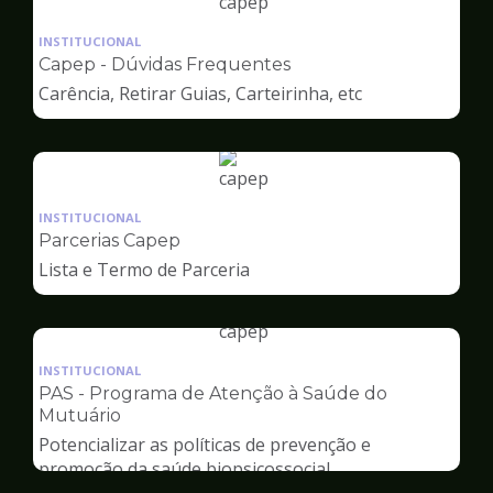
Ilustração
da
INSTITUCIONAL
pagina
Capep - Dúvidas Frequentes
de
Carência, Retirar Guias, Carteirinha, etc
Capep
Ilustração
da
INSTITUCIONAL
pagina
Parcerias Capep
de
Lista e Termo de Parceria
Capep
Ilustração
da
INSTITUCIONAL
pagina
PAS - Programa de Atenção à Saúde do
de
Mutuário
Capep
Potencializar as políticas de prevenção e
promoção da saúde biopsicossocial