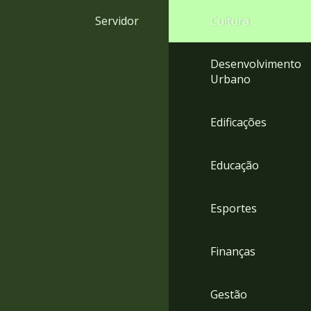
4
Servidor
Cultura
Acessibilidade
5
Desenvolvimento
Urbano
Edificações
Educação
Esportes
Finanças
Gestão