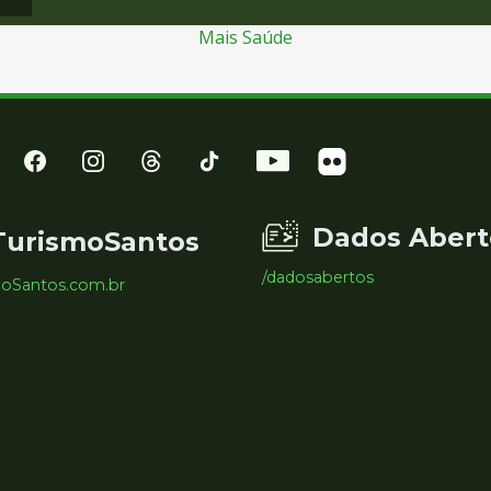
Mais Saúde
Dados Abert
TurismoSantos
/dadosabertos
moSantos.com.br