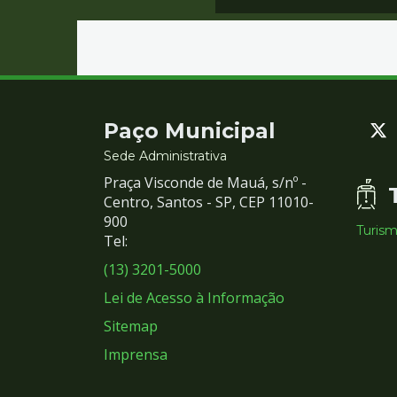
Contato
Paço Municipal
e
Sede Administrativa
Praça Visconde de Mauá, s/nº -
Redes
Centro, Santos - SP, CEP 11010-
900
Turis
Sociais
Tel:
(13) 3201-5000
Lei de Acesso à Informação
Sitemap
Imprensa