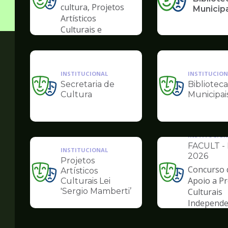
Ilustração
cultura, Projetos
Municip
da
Artísticos
pagina
Culturais e
de
Artísticas das
Cultura
Periferias
INSTITUCIONAL
INSTITUCION
Secretaria de
Biblioteca
Ilustração
Ilustração
Cultura
Municipai
da
da
pagina
pagina
de
de
Cultura
Cultura
INSTITUCION
FACULT - 
INSTITUCIONAL
2026
Projetos
Concurso 
Artísticos
Ilustração
Ilustração
Apoio a Pr
Culturais Lei
da
da
'Sergio Mamberti’
Culturais
pagina
pagina
Independe
de
de
Cultura
Cultura