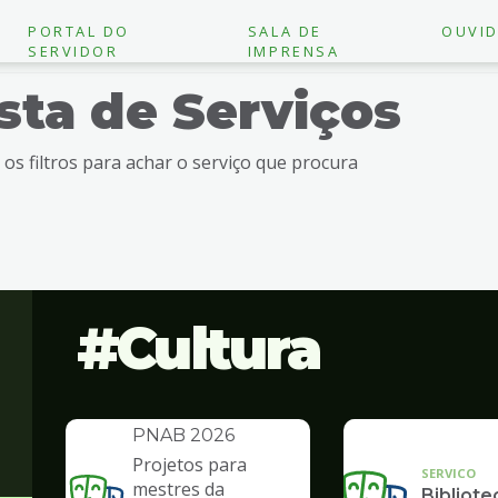
PORTAL DO
SALA DE
OUVID
SERVIDOR
IMPRENSA
ista de Serviços
e os filtros para achar o serviço que procura
Cultura
INSTITUCIONAL
Política Nacional
Aldir Blanc -
PNAB 2026
Projetos para
SERVICO
mestres da
Bibliote