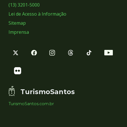
Sociais
(13) 3201-5000
Lei de Acesso à Informação
Sitemap
Imprensa
TurismoSantos
TurismoSantos.com.br