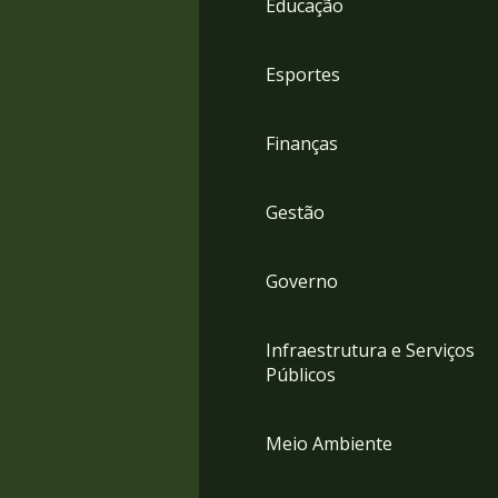
Educação
4
Acessibilidade
5
Esportes
Finanças
Gestão
Governo
Infraestrutura e Serviços
Públicos
Meio Ambiente