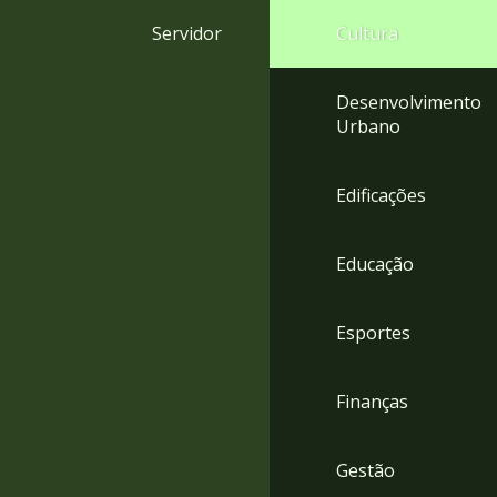
4
Servidor
Cultura
Acessibilidade
5
Desenvolvimento
Urbano
Edificações
Educação
Esportes
Finanças
Gestão