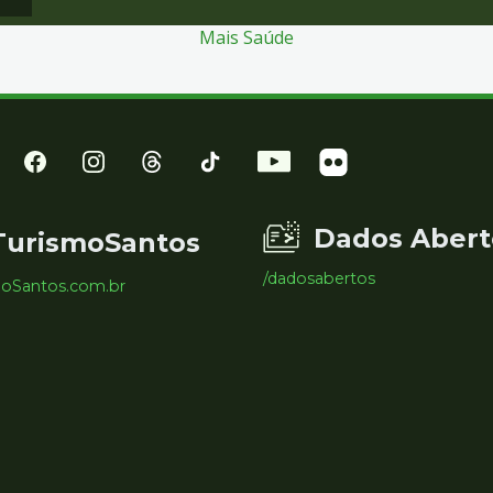
Mais Saúde
Dados Abert
TurismoSantos
/dadosabertos
moSantos.com.br