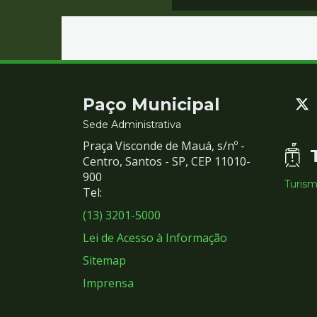
Contato
Paço Municipal
e
Sede Administrativa
Praça Visconde de Mauá, s/nº -
Redes
Centro, Santos - SP, CEP 11010-
900
Turis
Sociais
Tel:
(13) 3201-5000
Lei de Acesso à Informação
Sitemap
Imprensa