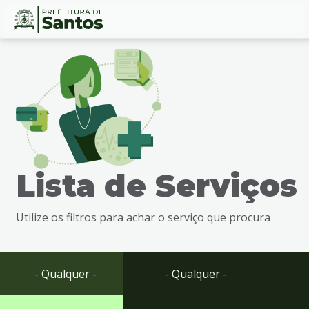
Ir
Conteúdo
para
o
conteúdo
1
Ir
para
o
menu
Lista de Serviços
2
Ir
para
Utilize os filtros para achar o serviço que procura
busca
3
Ir
para
- Qualquer -
- Qualquer -
o
rodapé