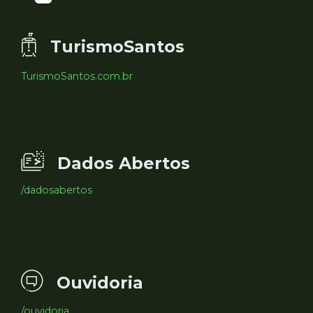
TurismoSantos
TurismoSantos.com.br
Dados Abertos
/dadosabertos
Ouvidoria
/ouvidoria