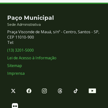
Contato
Paço Municipal
e
Sede Administrativa
Praça Visconde de Mauá, s/nº - Centro, Santos - SP,
Redes
CEP 11010-900
Tel:
Sociais
(13) 3201-5000
Lei de Acesso à Informação
Sitemap
Imprensa