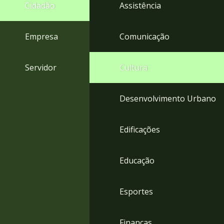
4
Cidadão
Assistência
Acessibilidade
5
Empresa
Comunicação
Servidor
Cultura
Desenvolvimento Urbano
Edificações
Educação
Esportes
Finanças