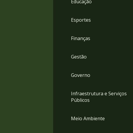
Educação
4
Acessibilidade
5
Esportes
Finanças
Gestão
Governo
Infraestrutura e Serviços
Públicos
Meio Ambiente