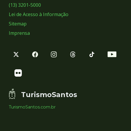
Sociais
(13) 3201-5000
Lei de Acesso à Informação
Sitemap
Imprensa
TurismoSantos
TurismoSantos.com.br