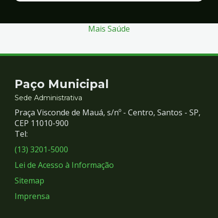
Segurança
Mais Saúde
Contato
Paço Municipal
e
Sede Administrativa
Praça Visconde de Mauá, s/nº - Centro, Santos - SP,
Redes
CEP 11010-900
Tel:
Sociais
(13) 3201-5000
Lei de Acesso à Informação
Sitemap
Imprensa