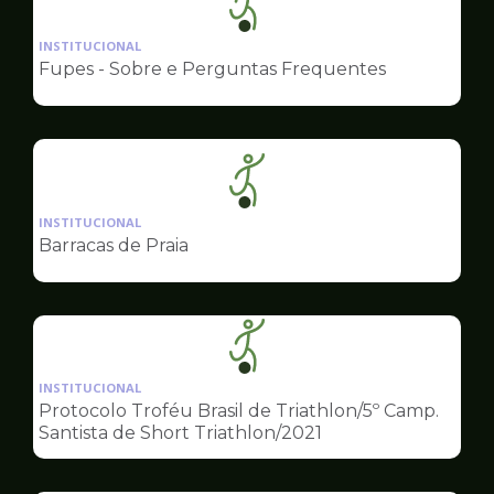
Ilustração
da
INSTITUCIONAL
pagina
Fupes - Sobre e Perguntas Frequentes
de
Esportes
Ilustração
da
INSTITUCIONAL
pagina
Barracas de Praia
de
Esportes
Ilustração
da
INSTITUCIONAL
pagina
Protocolo Troféu Brasil de Triathlon/5º Camp.
de
Santista de Short Triathlon/2021
Esportes