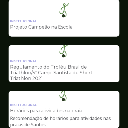
Ilustração
da
INSTITUCIONAL
pagina
Projeto Campeão na Escola
de
Esportes
Ilustração
da
INSTITUCIONAL
pagina
Regulamento do Troféu Brasil de
de
Triathlon/5º Camp. Santista de Short
Esportes
Triathlon 2021
Ilustração
da
INSTITUCIONAL
pagina
Horários para atividades na praia
de
Recomendação de horários para atividades nas
Esportes
praias de Santos