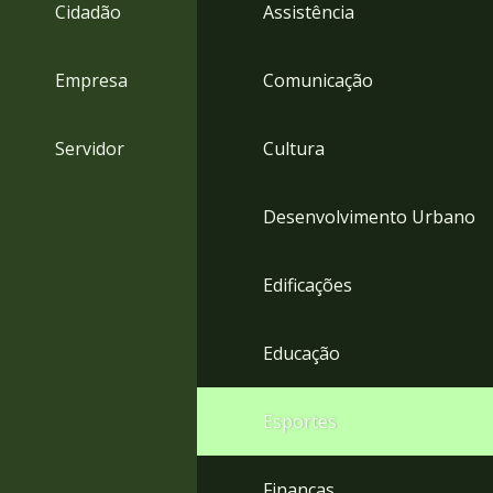
4
Cidadão
Assistência
Acessibilidade
5
Empresa
Comunicação
Servidor
Cultura
Desenvolvimento Urbano
Edificações
Educação
Esportes
Finanças