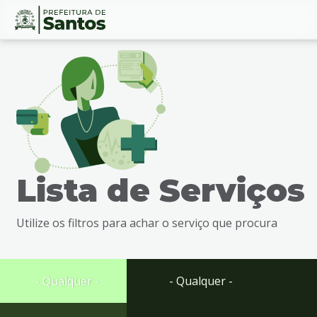
Ir
Conteúdo
para
o
conteúdo
1
Ir
para
o
menu
Lista de Serviços
2
Ir
para
Utilize os filtros para achar o serviço que procura
busca
3
Ir
para
- Qualquer -
- Qualquer -
o
rodapé