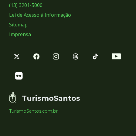
Sociais
(13) 3201-5000
Lei de Acesso à Informação
Sitemap
Imprensa
TurismoSantos
TurismoSantos.com.br