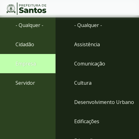
Ir
Conteúdo
- Qualquer -
- Qualquer -
para
o
conteúdo
Cidadão
Assistência
1
Ir
para
Empresa
Comunicação
o
menu
2
Servidor
Cultura
Ir
para
busca
Desenvolvimento Urbano
3
Ir
para
Edificações
o
rodapé