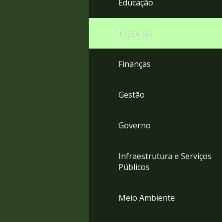
Educação
4
Acessibilidade
5
Esportes
Finanças
Gestão
Governo
Infraestrutura e Serviços
Públicos
Meio Ambiente