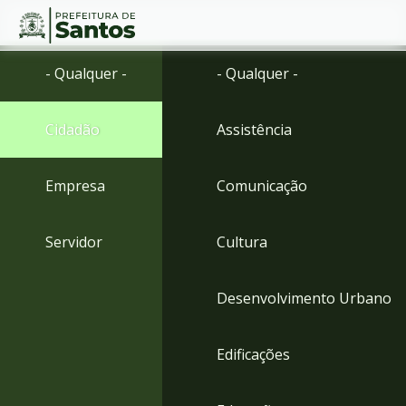
Ir
Conteúdo
- Qualquer -
- Qualquer -
para
o
conteúdo
Cidadão
Assistência
1
Ir
para
Empresa
Comunicação
o
menu
2
Servidor
Cultura
Ir
para
busca
Desenvolvimento Urbano
3
Ir
para
Edificações
o
rodapé