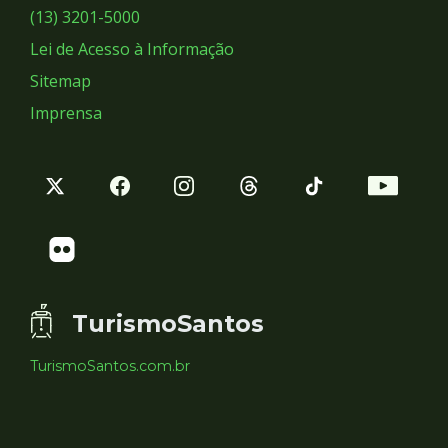
Sociais
(13) 3201-5000
Lei de Acesso à Informação
Sitemap
Imprensa
TurismoSantos
TurismoSantos.com.br