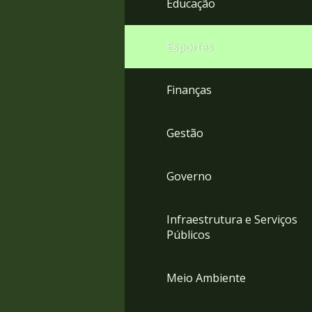
Educação
4
Acessibilidade
5
Esportes
Finanças
Gestão
Governo
Infraestrutura e Serviços
Públicos
Meio Ambiente