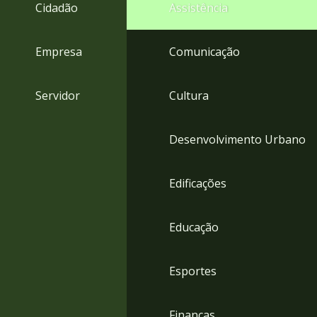
4
Cidadão
Assistência
Acessibilidade
5
Empresa
Comunicação
Servidor
Cultura
Desenvolvimento Urbano
Edificações
Educação
Esportes
Finanças