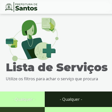
Ir
Conteúdo
para
o
conteúdo
1
Ir
para
o
menu
Lista de Serviços
2
Ir
para
Utilize os filtros para achar o serviço que procura
busca
3
Ir
para
- Qualquer -
- Qualquer -
o
rodapé