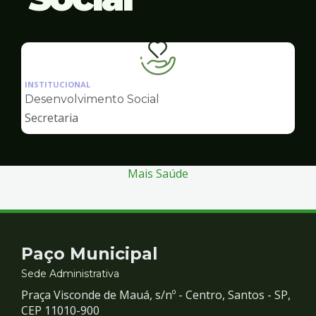
Ilustração
da
INSTITUCIONAL
pagina
Desenvolvimento Social
de
Secretaria
Desenvolvimento
Social
Mais Saúde
Contato
Paço Municipal
e
Sede Administrativa
Praça Visconde de Mauá, s/nº - Centro, Santos - SP,
Redes
CEP 11010-900