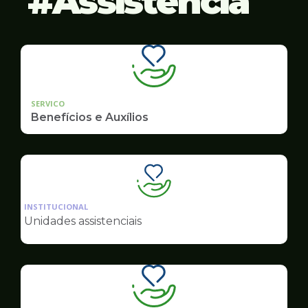
Assistência
SERVICO
Benefícios e Auxílios
Ilustração
da
INSTITUCIONAL
pagina
Unidades assistenciais
de
Assistência