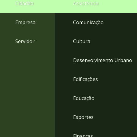
4
Cidadão
Assistência
Acessibilidade
5
Empresa
Comunicação
Servidor
Cultura
Desenvolvimento Urbano
Edificações
Educação
Esportes
Finanças