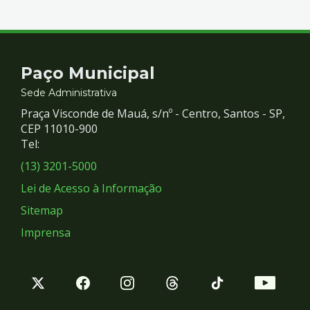
Contato
Paço Municipal
e
Sede Administrativa
Praça Visconde de Mauá, s/nº - Centro, Santos - SP,
Redes
CEP 11010-900
Tel:
Sociais
(13) 3201-5000
Lei de Acesso à Informação
Sitemap
Imprensa