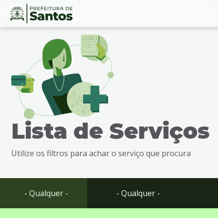
Ir
Conteúdo
para
o
conteúdo
1
Ir
para
o
menu
Lista de Serviços
2
Ir
para
Utilize os filtros para achar o serviço que procura
busca
3
Ir
para
- Qualquer -
- Qualquer -
o
rodapé