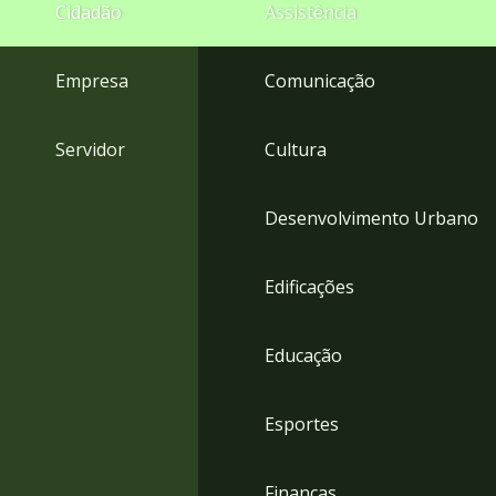
4
Cidadão
Assistência
Acessibilidade
5
Empresa
Comunicação
Servidor
Cultura
Desenvolvimento Urbano
Edificações
Educação
Esportes
Finanças