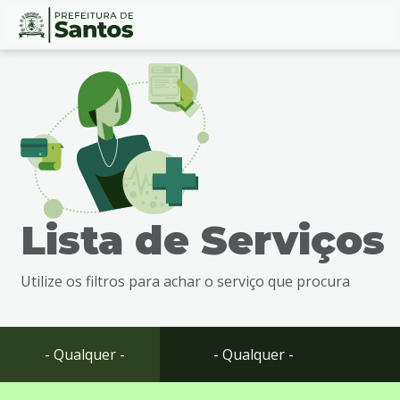
Ir
Conteúdo
para
o
conteúdo
1
Ir
para
o
menu
Lista de Serviços
2
Ir
para
Utilize os filtros para achar o serviço que procura
busca
3
Ir
para
- Qualquer -
- Qualquer -
o
rodapé