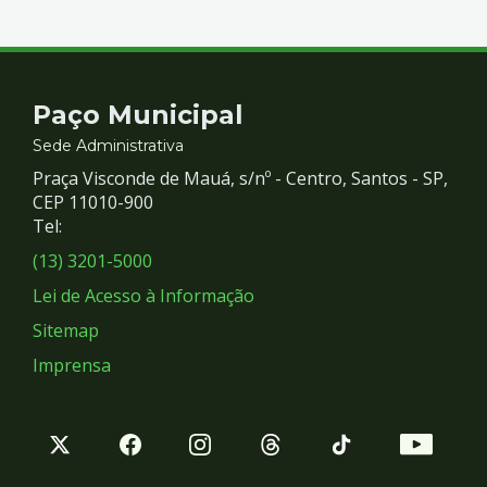
Contato
Paço Municipal
e
Sede Administrativa
Praça Visconde de Mauá, s/nº - Centro, Santos - SP,
Redes
CEP 11010-900
Tel:
Sociais
(13) 3201-5000
Lei de Acesso à Informação
Sitemap
Imprensa