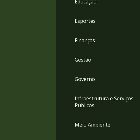
Educação
4
Acessibilidade
5
Esportes
Finanças
Gestão
Governo
Infraestrutura e Serviços
Públicos
Meio Ambiente