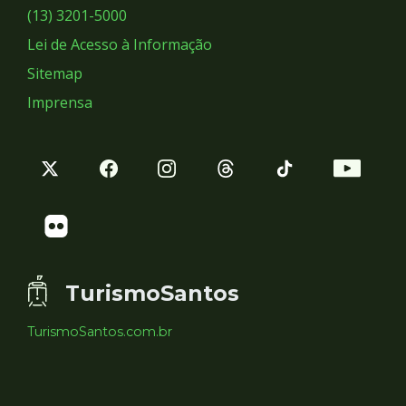
Sociais
(13) 3201-5000
Lei de Acesso à Informação
Sitemap
Imprensa
TurismoSantos
TurismoSantos.com.br