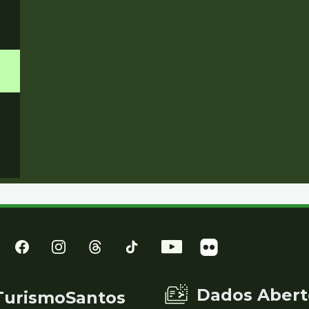
Dados Abert
TurismoSantos