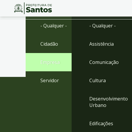
Ir
Conteúdo
- Qualquer -
- Qualquer -
para
o
conteúdo
Cidadão
Assistência
1
Ir
para
Empresa
Comunicação
o
menu
2
Servidor
Cultura
Ir
para
busca
Desenvolvimento
3
Urbano
Ir
para
o
Edificações
rodapé