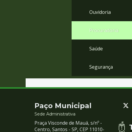
Ouvidoria
Procuradoria
Saúde
Segurança
Contato
Paço Municipal
e
Sede Administrativa
Praça Visconde de Mauá, s/nº -
Redes
Centro, Santos - SP, CEP 11010-