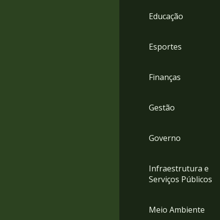
4
Educação
Acessibilidade
5
Esportes
Finanças
Gestão
Governo
Infraestrutura e
Serviços Públicos
Meio Ambiente