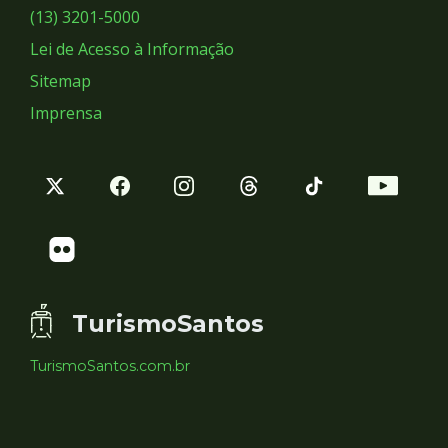
Sociais
(13) 3201-5000
Lei de Acesso à Informação
Sitemap
Imprensa
TurismoSantos
TurismoSantos.com.br