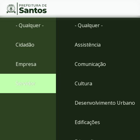
Ir
Conteúdo
- Qualquer -
- Qualquer -
para
o
conteúdo
Cidadão
Assistência
1
Ir
para
Empresa
Comunicação
o
menu
2
Servidor
Cultura
Ir
para
busca
Desenvolvimento Urbano
3
Ir
para
Edificações
o
rodapé