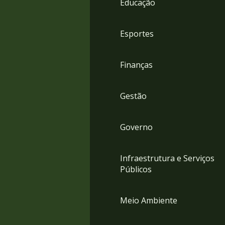
Educação
4
Acessibilidade
5
Esportes
Finanças
Gestão
Governo
Infraestrutura e Serviços
Públicos
Meio Ambiente