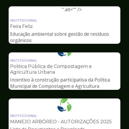
Ambiente
" alt="" />
Ilustração
da
INSTITUCIONAL
pagina
Feira Feliz
de
Educação ambiental sobre gestão de resíduos
Meio
orgânicos
Ambiente
Ilustração
da
INSTITUCIONAL
pagina
Politica Pública de Compostagem e
de
Agricultura Urbana
Meio
Incentivo à construção participativa da Política
Ambiente
Municipal de Compostagem e Agricultura
Urbana
Ilustração
da
INSTITUCIONAL
pagina
MANEJO ARBÓREO - AUTORIZAÇÕES 2025
de