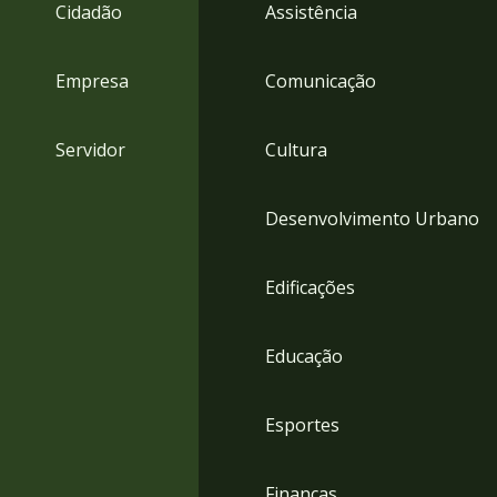
4
Cidadão
Assistência
Acessibilidade
5
Empresa
Comunicação
Servidor
Cultura
Desenvolvimento Urbano
Edificações
Educação
Esportes
Finanças