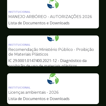
Ilustração
da
INSTITUCIONAL
pagina
MANEJO ARBÓREO - AUTORIZAÇÕES 2026
de
Lista de Documentos e Downloads
Meio
Ambiente
Ilustração
da
INSTITUCIONAL
pagina
Recomendação Ministério Público - Proibição
de
de Materiais Plásticos
Meio
IC 29.0001.0147400.2021-12 - Diagnóstico da
Ambiente
proibição de uso de materiais plásticos
Ilustração
da
INSTITUCIONAL
pagina
Licenças ambientais - 2026
de
Lista de Documentos e Downloads
Meio