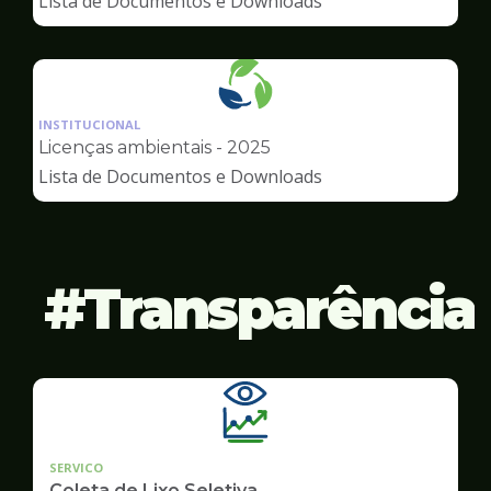
Lista de Documentos e Downloads
Meio
Ambiente
Ilustração
da
INSTITUCIONAL
pagina
Licenças ambientais - 2025
de
Lista de Documentos e Downloads
Meio
Ambiente
Transparência
SERVICO
Coleta de Lixo Seletiva