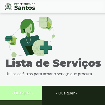
Ir
Conteúdo
para
o
conteúdo
1
Ir
para
o
menu
Lista de Serviços
2
Ir
para
Utilize os filtros para achar o serviço que procura
busca
3
Ir
para
- Qualquer -
- Qualquer -
o
rodapé