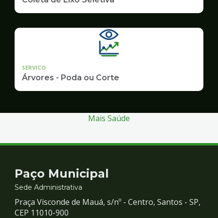
SERVICO
Árvores - Poda ou Corte
Mais Saúde
Contato
Paço Municipal
e
Sede Administrativa
Praça Visconde de Mauá, s/nº - Centro, Santos - SP,
Redes
CEP 11010-900