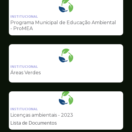
Ilustração
da
INSTITUCIONAL
pagina
Programa Municipal de Educação Ambiental
de
- ProMEA
Meio
Ambiente
Ilustração
da
INSTITUCIONAL
pagina
Áreas Verdes
de
Meio
Ambiente
Ilustração
da
INSTITUCIONAL
pagina
Licenças ambientais - 2023
de
Lista de Documentos
Meio