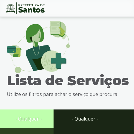
Ir
Conteúdo
para
o
conteúdo
1
Ir
para
o
menu
Lista de Serviços
2
Ir
para
Utilize os filtros para achar o serviço que procura
busca
3
Ir
para
- Qualquer -
- Qualquer -
o
rodapé