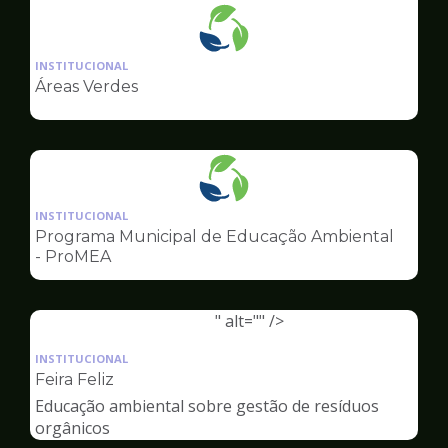
Ilustração
da
INSTITUCIONAL
pagina
Áreas Verdes
de
Meio
Ambiente
Ilustração
da
INSTITUCIONAL
pagina
Programa Municipal de Educação Ambiental
de
- ProMEA
Meio
Ambiente
" alt="" />
Ilustração
da
INSTITUCIONAL
pagina
Feira Feliz
de
Educação ambiental sobre gestão de resíduos
Meio
orgânicos
Ambiente