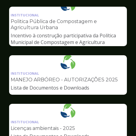
Ilustração
da
INSTITUCIONAL
pagina
Politica Pública de Compostagem e
de
Agricultura Urbana
Meio
Incentivo à construção participativa da Política
Ambiente
Municipal de Compostagem e Agricultura
Urbana
Ilustração
da
INSTITUCIONAL
pagina
MANEJO ARBÓREO - AUTORIZAÇÕES 2025
de
Lista de Documentos e Downloads
Meio
Ambiente
Ilustração
da
INSTITUCIONAL
pagina
Licenças ambientais - 2025
de