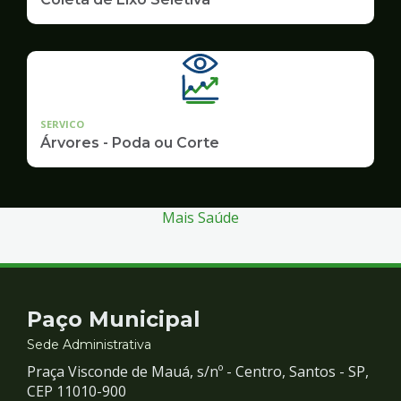
SERVICO
Árvores - Poda ou Corte
Mais Saúde
Contato
Paço Municipal
e
Sede Administrativa
Praça Visconde de Mauá, s/nº - Centro, Santos - SP,
Redes
CEP 11010-900