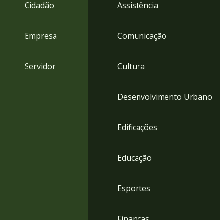
4
Cidadão
Assistência
Acessibilidade
5
Empresa
Comunicação
Servidor
Cultura
Desenvolvimento Urbano
Edificações
Educação
Esportes
Finanças