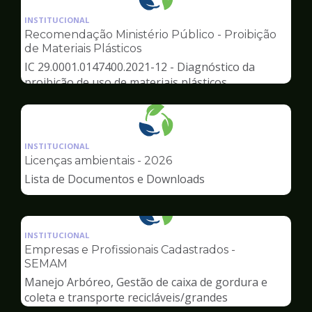
Ilustração
da
INSTITUCIONAL
pagina
Recomendação Ministério Público - Proibição
de
de Materiais Plásticos
Meio
IC 29.0001.0147400.2021-12 - Diagnóstico da
Ambiente
proibição de uso de materiais plásticos
Ilustração
da
INSTITUCIONAL
pagina
Licenças ambientais - 2026
de
Lista de Documentos e Downloads
Meio
Ambiente
Ilustração
da
INSTITUCIONAL
pagina
Empresas e Profissionais Cadastrados -
de
SEMAM
Meio
Manejo Arbóreo, Gestão de caixa de gordura e
Ambiente
coleta e transporte recicláveis/grandes