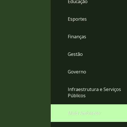
Educação
4
Acessibilidade
5
Esportes
Finanças
Gestão
Governo
Infraestrutura e Serviços
Públicos
Meio Ambiente