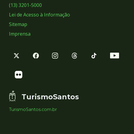
Sociais
(13) 3201-5000
Lei de Acesso à Informação
Sitemap
Imprensa
TurismoSantos
TurismoSantos.com.br