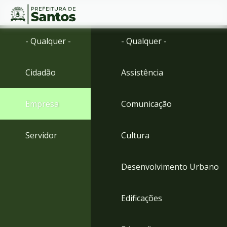
Ir
Conteúdo
- Qualquer -
- Qualquer -
para
o
conteúdo
Cidadão
Assistência
1
Ir
para
Empresa
Comunicação
o
menu
2
Servidor
Cultura
Ir
para
busca
Desenvolvimento Urbano
3
Ir
para
Edificações
o
rodapé