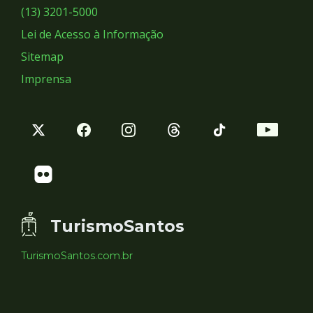
Sociais
(13) 3201-5000
Lei de Acesso à Informação
Sitemap
Imprensa
TurismoSantos
TurismoSantos.com.br