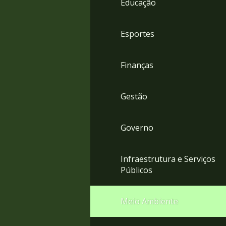
Educação
4
Acessibilidade
5
Esportes
Finanças
Gestão
Governo
Infraestrutura e Serviços
Públicos
Meio Ambiente