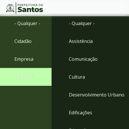
Ir
Conteúdo
- Qualquer -
- Qualquer -
para
o
conteúdo
Cidadão
Assistência
1
Ir
para
Empresa
Comunicação
o
menu
2
Servidor
Cultura
Ir
para
busca
Desenvolvimento Urbano
3
Ir
para
Edificações
o
rodapé