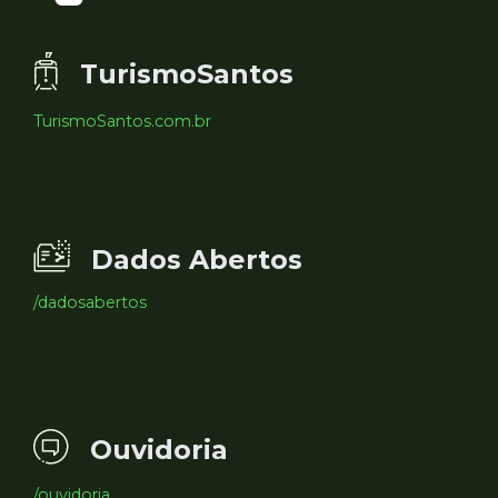
TurismoSantos
TurismoSantos.com.br
Dados Abertos
/dadosabertos
Ouvidoria
/ouvidoria