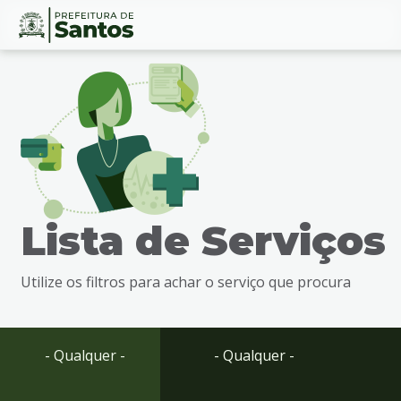
Ir
Conteúdo
para
o
conteúdo
1
Ir
para
o
menu
Lista de Serviços
2
Ir
para
Utilize os filtros para achar o serviço que procura
busca
3
Ir
para
- Qualquer -
- Qualquer -
o
rodapé