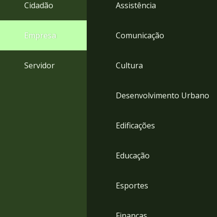
4
Cidadão
Assistência
Acessibilidade
5
Empresa
Comunicação
Servidor
Cultura
Desenvolvimento Urbano
Edificações
Educação
Esportes
Finanças