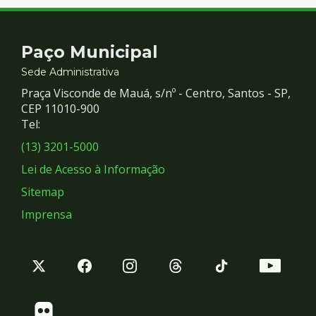
Contato
Paço Municipal
e
Sede Administrativa
Praça Visconde de Mauá, s/nº - Centro, Santos - SP,
Redes
CEP 11010-900
Tel:
Sociais
(13) 3201-5000
Lei de Acesso à Informação
Sitemap
Imprensa