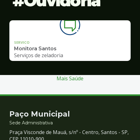
Ouvidoria
SERVICO
Monitora Santos
Serviços de zeladoria
Mais Saúde
Contato
Paço Municipal
e
Sede Administrativa
Praça Visconde de Mauá, s/nº - Centro, Santos - SP,
CEP 11010-900