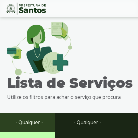
Ir
Conteúdo
para
o
conteúdo
1
Ir
para
o
menu
Lista de Serviços
2
Ir
para
Utilize os filtros para achar o serviço que procura
busca
3
Ir
para
- Qualquer -
- Qualquer -
o
rodapé