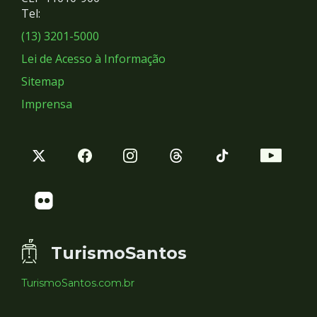
Redes
Tel:
Sociais
(13) 3201-5000
Lei de Acesso à Informação
Sitemap
Imprensa
TurismoSantos
TurismoSantos.com.br