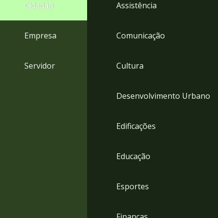
4
Cidadão
Assistência
Acessibilidade
5
Empresa
Comunicação
Servidor
Cultura
Desenvolvimento Urbano
Edificações
Educação
Esportes
Finanças