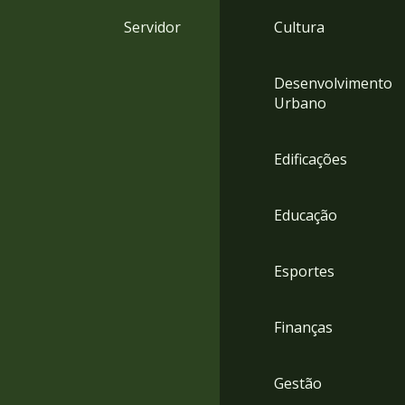
4
Servidor
Cultura
Acessibilidade
5
Desenvolvimento
Urbano
Edificações
Educação
Esportes
Finanças
Gestão