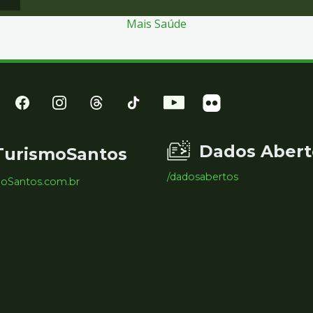
Mais Saúde
Dados Abert
TurismoSantos
/dadosabertos
moSantos.com.br