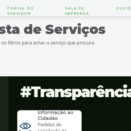
PORTAL DO
SALA DE
OUVID
SERVIDOR
IMPRENSA
ista de Serviços
e os filtros para achar o serviço que procura
Transparênci
SERVICO
SIC - Serviço de
Informação ao
Cidadão
Pedidos de