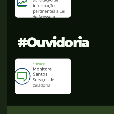
solicitação de
informação
pertinentes à Lei
de Acesso a
Informação
Ouvidoria
SERVICO
Monitora
Santos
Serviços de
zeladoria