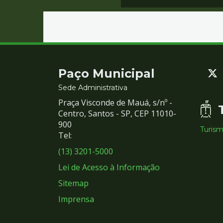
Contato
Paço Municipal
e
Sede Administrativa
Praça Visconde de Mauá, s/nº -
Redes
Centro, Santos - SP, CEP 11010-
900
Turis
Sociais
Tel:
(13) 3201-5000
Lei de Acesso à Informação
Sitemap
Imprensa