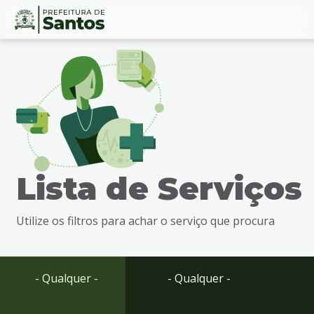
Ir
Conteúdo
para
o
conteúdo
1
Ir
para
o
menu
Lista de Serviços
2
Ir
para
Utilize os filtros para achar o serviço que procura
busca
3
Ir
para
- Qualquer -
- Qualquer -
o
rodapé