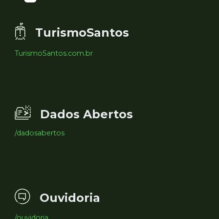
TurismoSantos
TurismoSantos.com.br
Dados Abertos
/dadosabertos
Ouvidoria
/ouvidoria