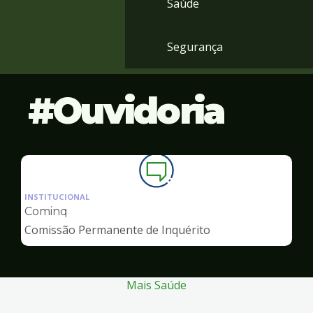
Saúde
Segurança
Ouvidoria
Ilustração
da
INSTITUCIONAL
pagina
Cominq
de
Comissão Permanente de Inquérito
Ouvidoria
Mais Saúde