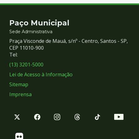
Contato
Paço Municipal
e
Sede Administrativa
Praça Visconde de Mauá, s/nº - Centro, Santos - SP,
Redes
CEP 11010-900
Tel:
Sociais
(13) 3201-5000
Lei de Acesso à Informação
Sitemap
Imprensa