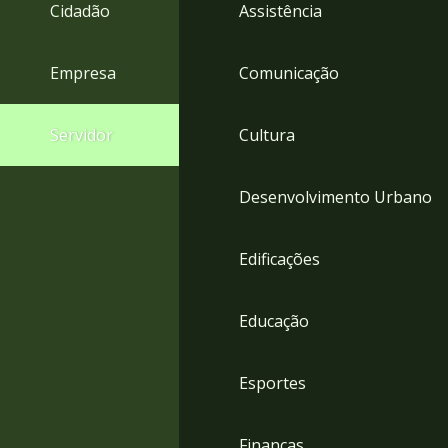
4
Cidadão
Assistência
Acessibilidade
5
Empresa
Comunicação
Servidor
Cultura
Desenvolvimento Urbano
Edificações
Educação
Esportes
Finanças