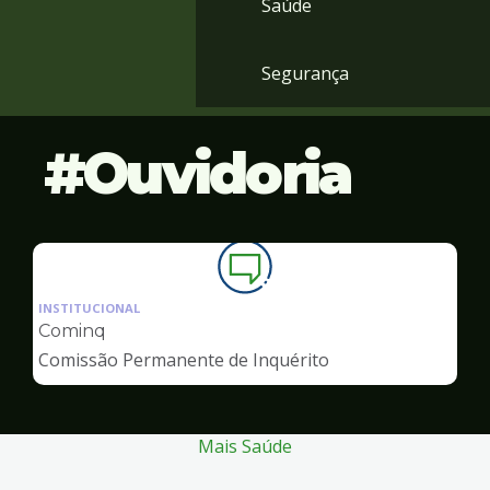
Saúde
Segurança
Ouvidoria
Ilustração
da
INSTITUCIONAL
pagina
Cominq
de
Comissão Permanente de Inquérito
Ouvidoria
Mais Saúde