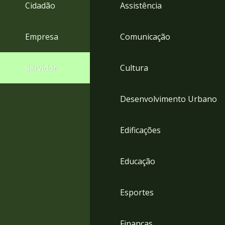
4
Cidadão
Assistência
Acessibilidade
5
Empresa
Comunicação
Servidor
Cultura
Desenvolvimento Urbano
Edificações
Educação
Esportes
Finanças