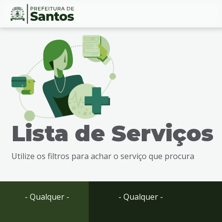
Ir
Conteúdo
para
o
conteúdo
1
Ir
para
o
menu
Lista de Serviços
2
Ir
para
Utilize os filtros para achar o serviço que procura
busca
3
Ir
para
- Qualquer -
- Qualquer -
o
rodapé