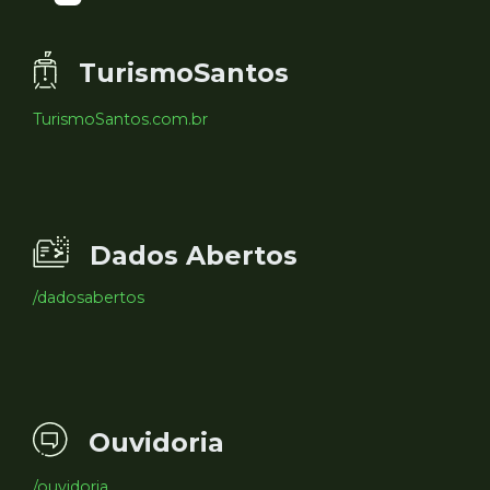
TurismoSantos
TurismoSantos.com.br
Dados Abertos
/dadosabertos
Ouvidoria
/ouvidoria