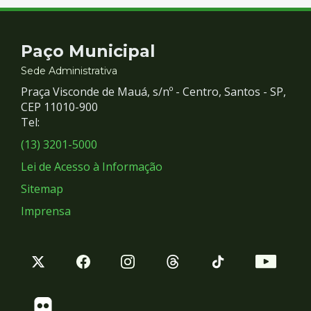
Contato
Paço Municipal
e
Sede Administrativa
Praça Visconde de Mauá, s/nº - Centro, Santos - SP,
Redes
CEP 11010-900
Tel:
Sociais
(13) 3201-5000
Lei de Acesso à Informação
Sitemap
Imprensa