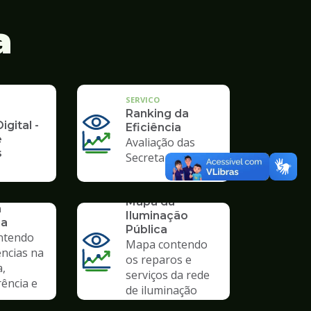
a
SERVICO
Ranking da
igital -
Eficiência
e
Avaliação das
s
Secretarias
SERVICO
Mapa da
a
Iluminação
ia
Pública
ntendo
Mapa contendo
ências na
os reparos e
a,
serviços da rede
ência e
de iluminação
pública.