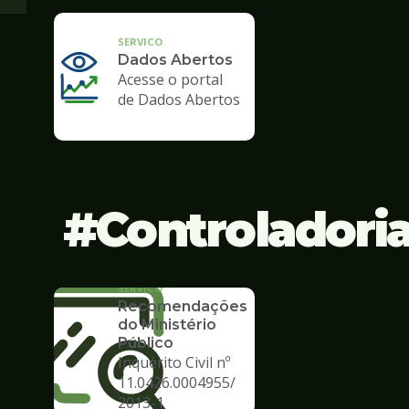
SERVICO
Dados Abertos
Acesse o portal
de Dados Abertos
Controladori
SERVICO
Recomendações
do Ministério
Público
Inquérito Civil nº
11.0426.0004955/
2013-1