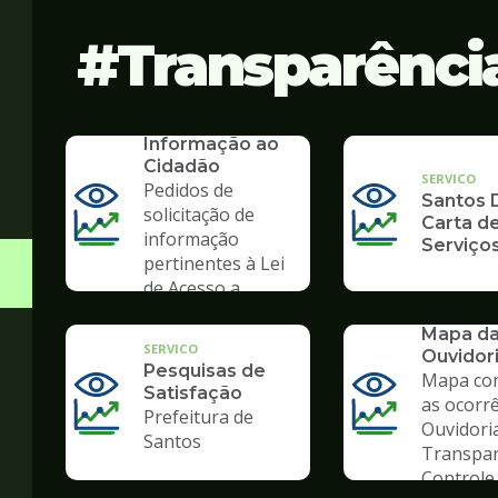
Transparênci
SERVICO
SIC - Serviço de
Informação ao
Cidadão
SERVICO
Pedidos de
Santos D
solicitação de
Carta d
informação
Serviço
pertinentes à Lei
de Acesso a
Informação
SERVICO
Mapa d
SERVICO
Ouvidor
Pesquisas de
Mapa co
Satisfação
as ocorr
Prefeitura de
Ouvidori
Santos
Transpar
Controle