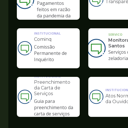
Transparê
Ilustração
Pagamentos
da
feitos em razão
pagina
da pandemia da
de
COVID-19
Ouvidoria
INSTITUCIONAL
SERVICO
Cominq
Monitor
Santos
Comissão
Ilustração
Serviços 
Permanente de
da
zeladoria
Inquérito
pagina
de
Ouvidoria
INSTITUCIONAL
Preenchimento
da Carta de
INSTITUCION
Serviços
Atos Norm
Ilustração
Ilustração
Guia para
da Ouvido
da
da
preenchimento da
pagina
pagina
carta de serviços
de
de
Ouvidoria
Ouvidoria