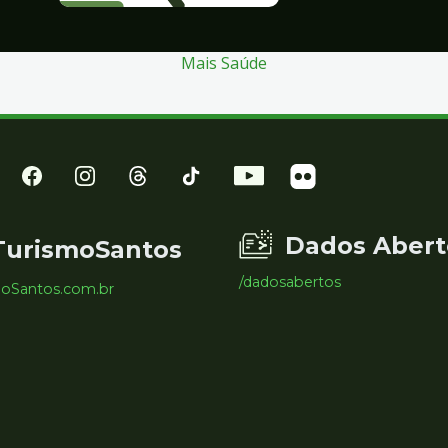
Mais Saúde
Dados Abert
TurismoSantos
/dadosabertos
moSantos.com.br