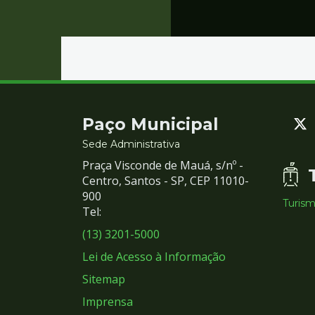
Contato
Paço Municipal
e
Sede Administrativa
Praça Visconde de Mauá, s/nº -
Redes
Centro, Santos - SP, CEP 11010-
900
Turis
Sociais
Tel:
(13) 3201-5000
Lei de Acesso à Informação
Sitemap
Imprensa