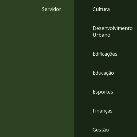
4
Servidor
Cultura
Acessibilidade
5
Desenvolvimento
Urbano
Edificações
Educação
Esportes
Finanças
Gestão