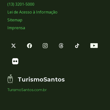
Sociais
(13) 3201-5000
Lei de Acesso à Informação
Sitemap
Imprensa
TurismoSantos
TurismoSantos.com.br