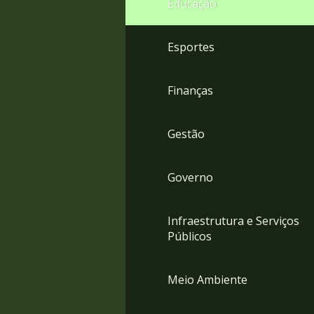
Educação
4
Acessibilidade
5
Esportes
Finanças
Gestão
Governo
Infraestrutura e Serviços
Públicos
Meio Ambiente