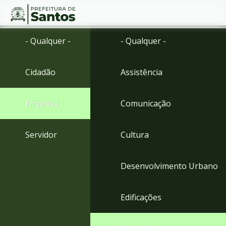
Ir
Conteúdo
- Qualquer -
- Qualquer -
para
o
conteúdo
Cidadão
Assistência
1
Ir
para
Empresa
Comunicação
o
menu
2
Servidor
Cultura
Ir
para
busca
Desenvolvimento Urbano
3
Ir
para
Edificações
o
rodapé