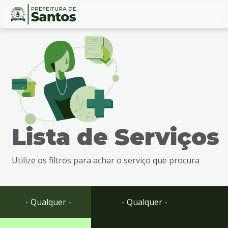
Ir
Conteúdo
para
o
conteúdo
1
Ir
para
o
menu
Lista de Serviços
2
Ir
para
Utilize os filtros para achar o serviço que procura
busca
3
Ir
para
- Qualquer -
- Qualquer -
o
rodapé