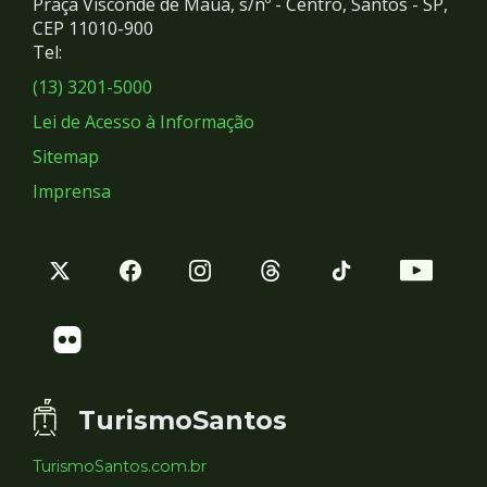
Praça Visconde de Mauá, s/nº - Centro, Santos - SP,
Redes
CEP 11010-900
Tel:
Sociais
(13) 3201-5000
Lei de Acesso à Informação
Sitemap
Imprensa
TurismoSantos
TurismoSantos.com.br