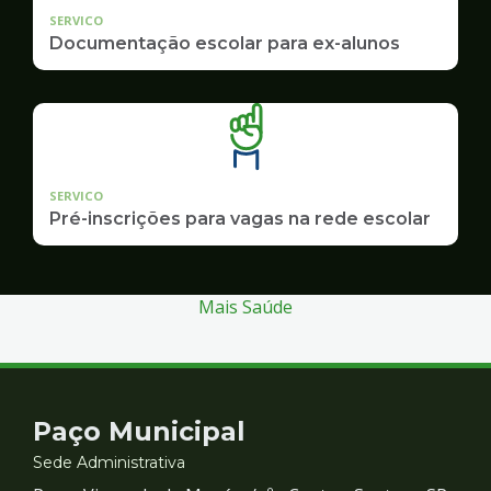
SERVICO
Documentação escolar para ex-alunos
SERVICO
Pré-inscrições para vagas na rede escolar
Mais Saúde
Contato
Paço Municipal
e
Sede Administrativa