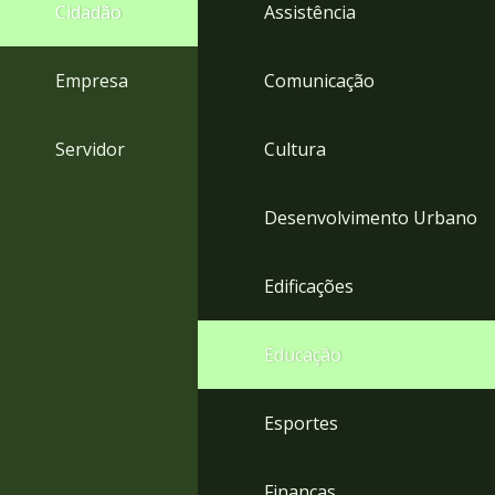
4
Cidadão
Assistência
Acessibilidade
5
Empresa
Comunicação
Servidor
Cultura
Desenvolvimento Urbano
Edificações
Educação
Esportes
Finanças