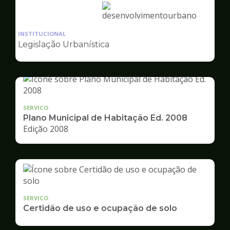
Ilustração
da
INSTITUCIONAL
pagina
Legislação Urbanística
de
Desenvolvimento
Urbano
SERVICO
Plano Municipal de Habitação Ed. 2008
Edição 2008
SERVICO
Certidão de uso e ocupação de solo