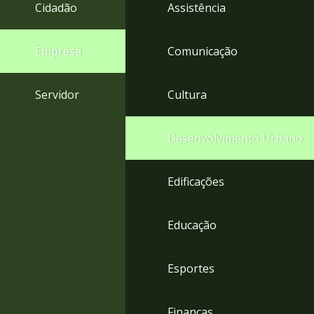
4
Cidadão
Assistência
Acessibilidade
5
Empresa
Comunicação
Servidor
Cultura
Desenvolvimento Urbano
Edificações
Educação
Esportes
Finanças