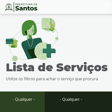
Ir
Conteúdo
para
o
conteúdo
1
Ir
para
o
menu
Lista de Serviços
2
Ir
para
Utilize os filtros para achar o serviço que procura
busca
3
Ir
para
- Qualquer -
- Qualquer -
o
rodapé