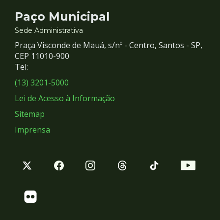
Contato
Paço Municipal
e
Sede Administrativa
Praça Visconde de Mauá, s/nº - Centro, Santos - SP,
Redes
CEP 11010-900
Tel:
Sociais
(13) 3201-5000
Lei de Acesso à Informação
Sitemap
Imprensa