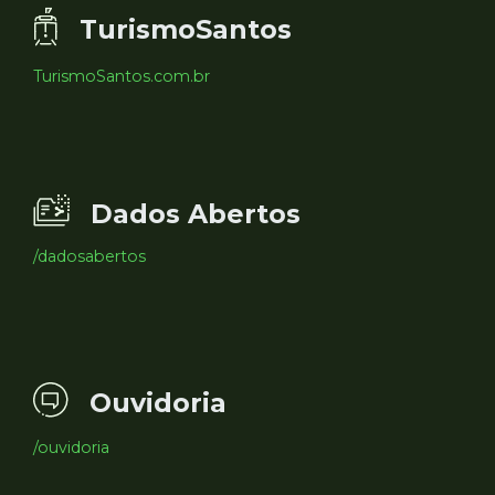
TurismoSantos
TurismoSantos.com.br
Dados Abertos
/dadosabertos
Ouvidoria
/ouvidoria