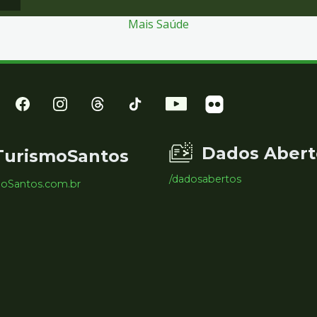
Mais Saúde
Dados Abert
TurismoSantos
/dadosabertos
moSantos.com.br