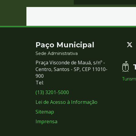
Contato
Paço Municipal
e
Sede Administrativa
Praça Visconde de Mauá, s/nº -
Redes
Centro, Santos - SP, CEP 11010-
900
Turis
Sociais
Tel:
(13) 3201-5000
Lei de Acesso à Informação
Sitemap
Imprensa