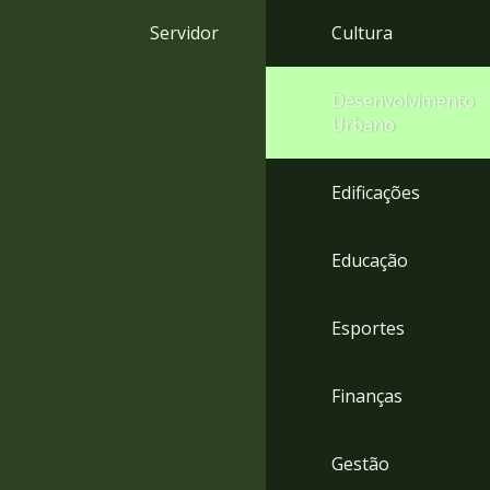
4
Servidor
Cultura
Acessibilidade
5
Desenvolvimento
Urbano
Edificações
Educação
Esportes
Finanças
Gestão