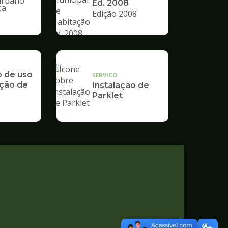
Ed. 2008
ca
Edição 2008
nto
o de uso
SERVICO
ção de
Instalação de
Parklet