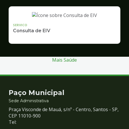
SERVICO
Consulta de EIV
Mais Saúde
Contato
Paço Municipal
e
Sede Administrativa
Praça Visconde de Mauá, s/nº - Centro, Santos - SP,
Redes
CEP 11010-900
Tel: