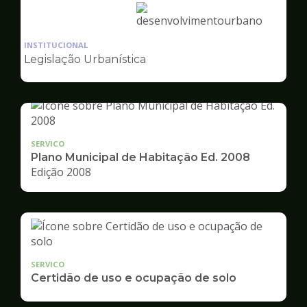
Ilustração
da
INSTITUCIONAL
pagina
Legislação Urbanística
de
Desenvolvimento
Urbano
SERVICO
Plano Municipal de Habitação Ed. 2008
Edição 2008
SERVICO
Certidão de uso e ocupação de solo