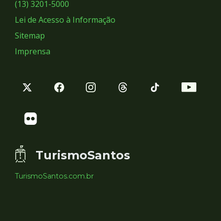
Sociais
(13) 3201-5000
Lei de Acesso à Informação
Sitemap
Imprensa
TurismoSantos
TurismoSantos.com.br