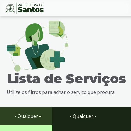
Ir
Conteúdo
para
o
conteúdo
1
Ir
para
o
menu
Lista de Serviços
2
Ir
para
Utilize os filtros para achar o serviço que procura
busca
3
Ir
para
- Qualquer -
- Qualquer -
o
rodapé