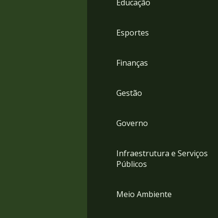
Educação
4
Acessibilidade
5
Esportes
Finanças
Gestão
Governo
Infraestrutura e Serviços
Públicos
Meio Ambiente