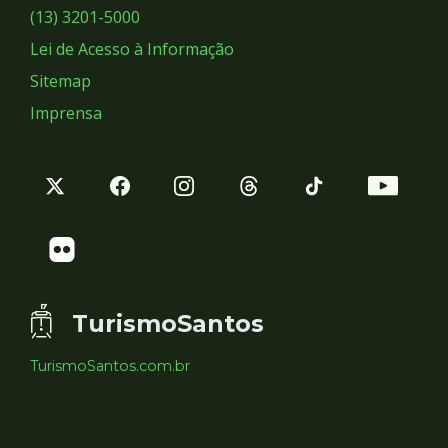
Sociais
(13) 3201-5000
Lei de Acesso à Informação
Sitemap
Imprensa
TurismoSantos
TurismoSantos.com.br