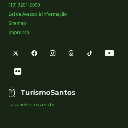
Sociais
(13) 3201-5000
Lei de Acesso à Informação
Sitemap
Imprensa
TurismoSantos
TurismoSantos.com.br