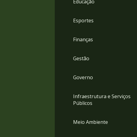
Educação
4
Acessibilidade
5
Esportes
Finanças
Gestão
Governo
Infraestrutura e Serviços
Públicos
Meio Ambiente