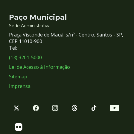
Contato
Paço Municipal
e
Sede Administrativa
Praça Visconde de Mauá, s/nº - Centro, Santos - SP,
Redes
CEP 11010-900
Tel:
Sociais
(13) 3201-5000
Lei de Acesso à Informação
Sitemap
Imprensa