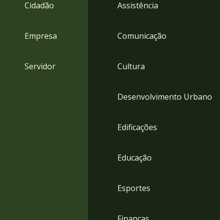
4
Cidadão
Assistência
Acessibilidade
5
Empresa
Comunicação
Servidor
Cultura
Desenvolvimento Urbano
Edificações
Educação
Esportes
Finanças