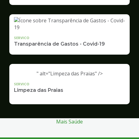
Infraestrutura
e
Serviços
Públicos
SERVICO
Transparência de Gastos - Covid-19
" alt="Limpeza das Praias" />
SERVICO
Limpeza das Praias
Mais Saúde