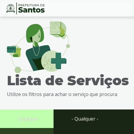
Ir
Conteúdo
para
o
conteúdo
1
Ir
para
o
menu
Lista de Serviços
2
Ir
para
Utilize os filtros para achar o serviço que procura
busca
3
Ir
para
- Qualquer -
- Qualquer -
o
rodapé