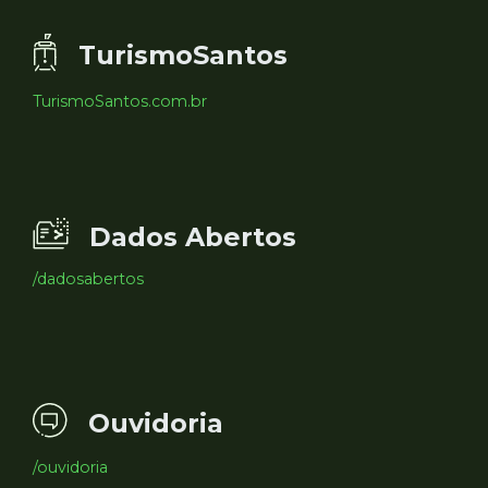
TurismoSantos
TurismoSantos.com.br
Dados Abertos
/dadosabertos
Ouvidoria
/ouvidoria