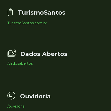
TurismoSantos
TurismoSantos.com.br
Dados Abertos
/dadosabertos
Ouvidoria
/ouvidoria