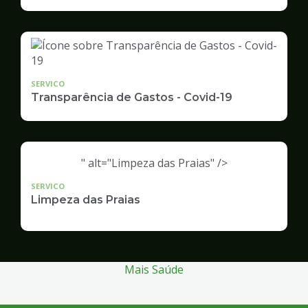
Infraestrutura
e
Serviços
Públicos
SERVICO
Transparência de Gastos - Covid-19
" alt="Limpeza das Praias" />
SERVICO
Limpeza das Praias
Mais Saúde