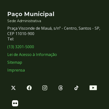
Contato
Paço Municipal
e
Sede Administrativa
Praça Visconde de Mauá, s/nº - Centro, Santos - SP,
Redes
CEP 11010-900
Tel:
Sociais
(13) 3201-5000
Lei de Acesso à Informação
Sitemap
Imprensa