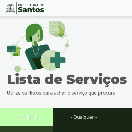
Ir
Conteúdo
para
o
conteúdo
1
Ir
para
o
menu
Lista de Serviços
2
Ir
para
Utilize os filtros para achar o serviço que procura
busca
3
Ir
para
- Qualquer -
- Qualquer -
o
rodapé