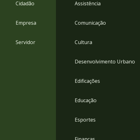
4
Cidadão
Assistência
Acessibilidade
5
Empresa
Comunicação
Servidor
Cultura
Desenvolvimento Urbano
Edificações
Educação
Esportes
Finanças