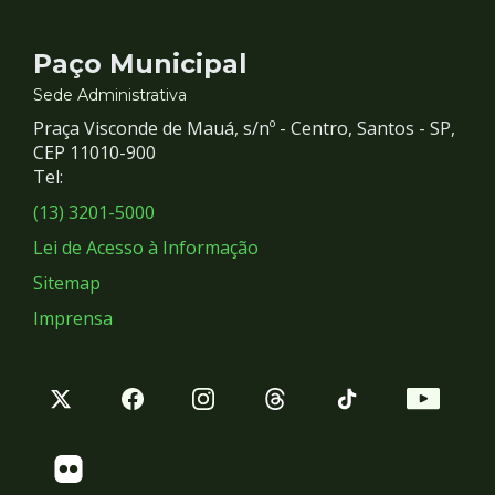
Contato
Paço Municipal
e
Sede Administrativa
Praça Visconde de Mauá, s/nº - Centro, Santos - SP,
Redes
CEP 11010-900
Tel:
Sociais
(13) 3201-5000
Lei de Acesso à Informação
Sitemap
Imprensa