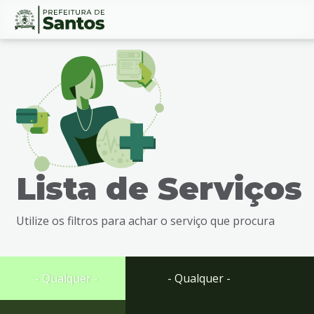
Ir
Conteúdo
para
o
conteúdo
1
Ir
para
o
menu
Lista de Serviços
2
Ir
para
Utilize os filtros para achar o serviço que procura
busca
3
Ir
para
- Qualquer -
- Qualquer -
o
rodapé