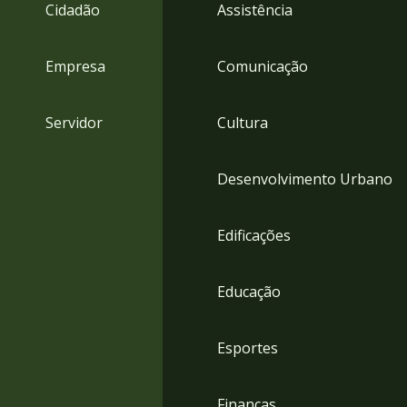
4
Cidadão
Assistência
Acessibilidade
5
Empresa
Comunicação
Servidor
Cultura
Desenvolvimento Urbano
Edificações
Educação
Esportes
Finanças