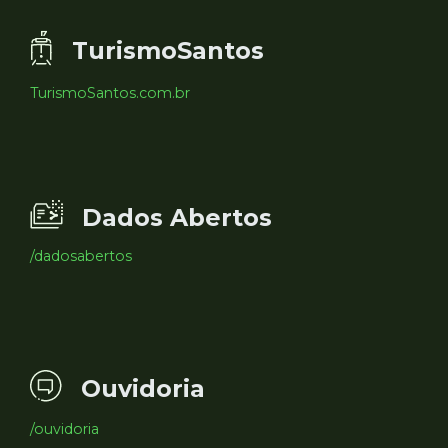
TurismoSantos
TurismoSantos.com.br
Dados Abertos
/dadosabertos
Ouvidoria
/ouvidoria