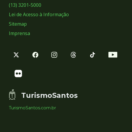
Sociais
(13) 3201-5000
Lei de Acesso à Informação
Sitemap
Imprensa
TurismoSantos
TurismoSantos.com.br