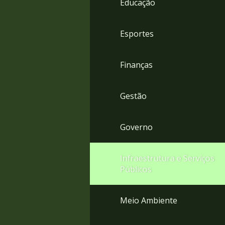
Educação
4
Acessibilidade
5
Esportes
Finanças
Gestão
Governo
Infraestrutura e Serviços
Públicos
Meio Ambiente