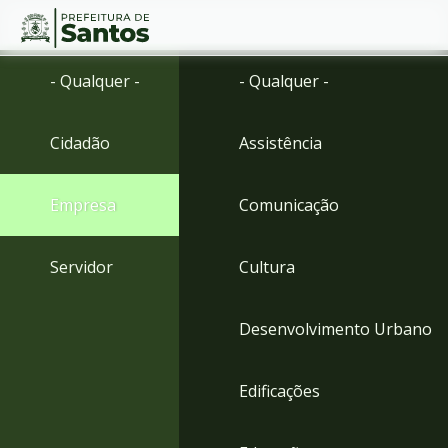
Ir
Conteúdo
- Qualquer -
- Qualquer -
para
o
conteúdo
Cidadão
Assistência
1
Ir
para
Empresa
Comunicação
o
menu
2
Servidor
Cultura
Ir
para
busca
Desenvolvimento Urbano
3
Ir
para
Edificações
o
rodapé