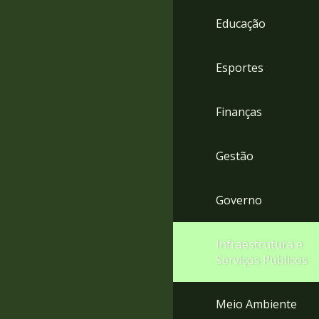
4
Educação
Acessibilidade
5
Esportes
Finanças
Gestão
Governo
Infraestrutura e
Serviços Públicos
Meio Ambiente