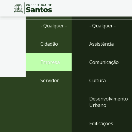
Ir
Conteúdo
- Qualquer -
- Qualquer -
para
o
conteúdo
Cidadão
Assistência
1
Ir
para
Empresa
Comunicação
o
menu
2
Servidor
Cultura
Ir
para
busca
Desenvolvimento
3
Urbano
Ir
para
o
Edificações
rodapé