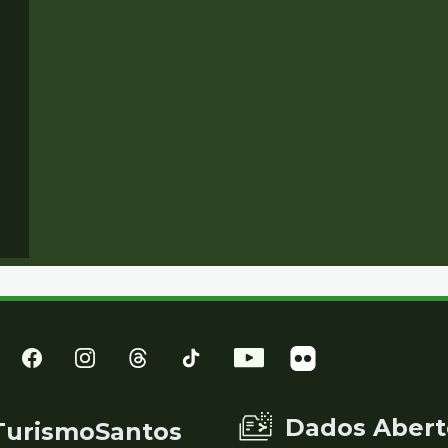
Dados Abert
TurismoSantos