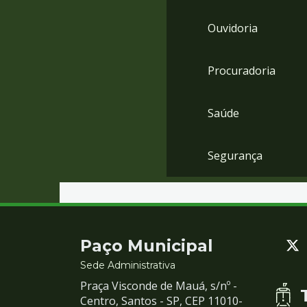
Ouvidoria
Procuradoria
Saúde
Segurança
Contato
Paço Municipal
e
Sede Administrativa
Praça Visconde de Mauá, s/nº -
Redes
Centro, Santos - SP, CEP 11010-