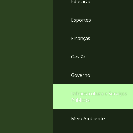
Educação
4
Acessibilidade
5
Esportes
Finanças
Gestão
Governo
Infraestrutura e Serviços
Públicos
Meio Ambiente