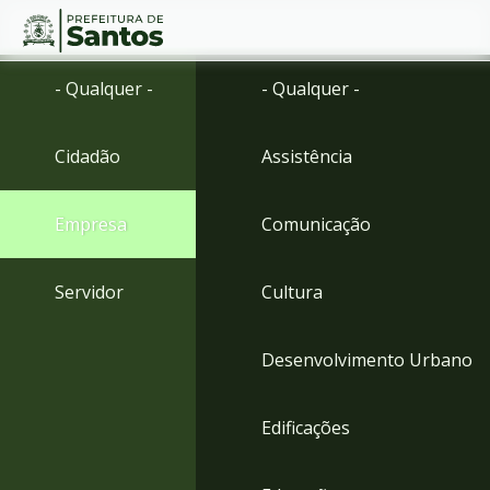
Ir
Conteúdo
- Qualquer -
- Qualquer -
para
o
conteúdo
Cidadão
Assistência
1
Ir
para
Empresa
Comunicação
o
menu
2
Servidor
Cultura
Ir
para
busca
Desenvolvimento Urbano
3
Ir
para
Edificações
o
rodapé