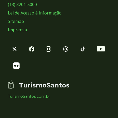
Sociais
(13) 3201-5000
Lei de Acesso à Informação
Sitemap
Imprensa
TurismoSantos
TurismoSantos.com.br