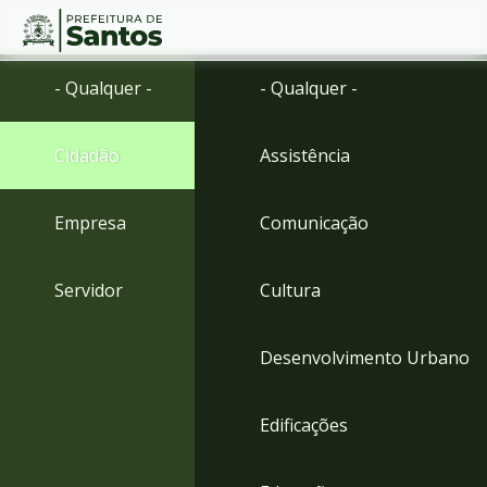
Ir
Conteúdo
- Qualquer -
- Qualquer -
para
o
conteúdo
Cidadão
Assistência
1
Ir
para
Empresa
Comunicação
o
menu
2
Servidor
Cultura
Ir
para
busca
Desenvolvimento Urbano
3
Ir
para
Edificações
o
rodapé