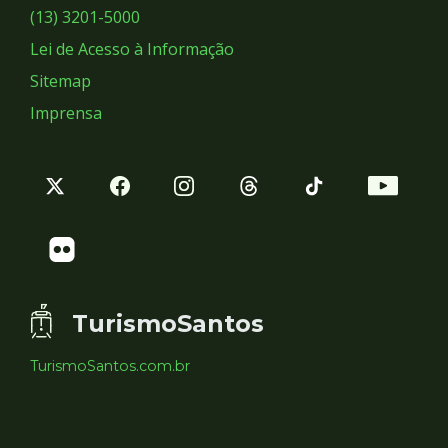
Sociais
(13) 3201-5000
Lei de Acesso à Informação
Sitemap
Imprensa
TurismoSantos
TurismoSantos.com.br