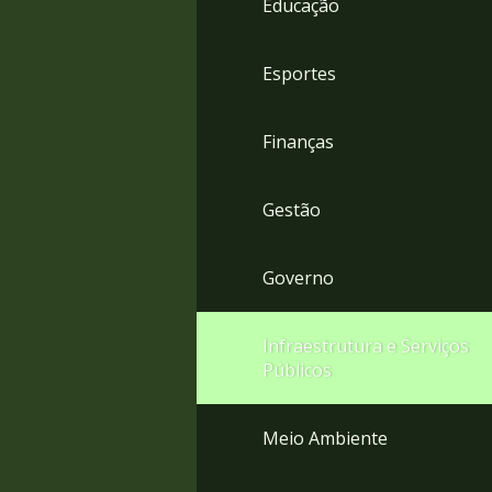
Educação
4
Acessibilidade
5
Esportes
Finanças
Gestão
Governo
Infraestrutura e Serviços
Públicos
Meio Ambiente