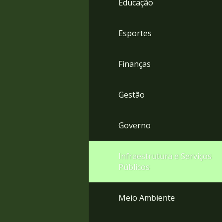
Educação
4
Acessibilidade
5
Esportes
Finanças
Gestão
Governo
Infraestrutura e Serviços
Públicos
Meio Ambiente