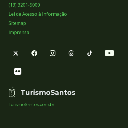
Sociais
(13) 3201-5000
Lei de Acesso à Informação
Sitemap
Imprensa
TurismoSantos
TurismoSantos.com.br