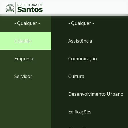
Ir
Conteúdo
- Qualquer -
- Qualquer -
para
o
conteúdo
Cidadão
Assistência
1
Ir
para
Empresa
Comunicação
o
menu
2
Servidor
Cultura
Ir
para
busca
Desenvolvimento Urbano
3
Ir
para
Edificações
o
rodapé