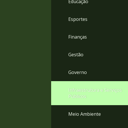
Educação
4
Acessibilidade
5
Esportes
Finanças
Gestão
Governo
Infraestrutura e Serviços
Públicos
Meio Ambiente