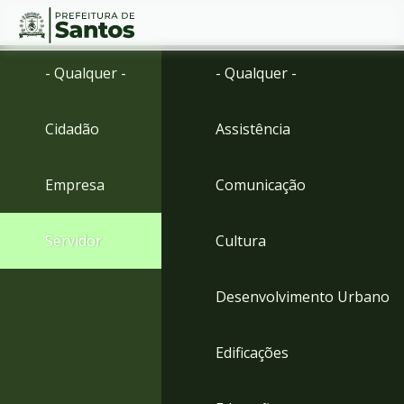
Ir
Conteúdo
- Qualquer -
- Qualquer -
para
o
conteúdo
Cidadão
Assistência
1
Ir
para
Empresa
Comunicação
o
menu
2
Servidor
Cultura
Ir
para
busca
Desenvolvimento Urbano
3
Ir
para
Edificações
o
rodapé