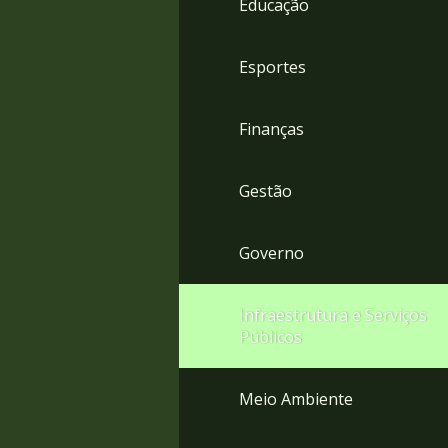
Educação
4
Acessibilidade
5
Esportes
Finanças
Gestão
Governo
Infraestrutura e Serviços
Públicos
Meio Ambiente