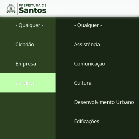
Ir
Conteúdo
- Qualquer -
- Qualquer -
para
o
conteúdo
Cidadão
Assistência
1
Ir
para
Empresa
Comunicação
o
menu
2
Servidor
Cultura
Ir
para
busca
Desenvolvimento Urbano
3
Ir
para
Edificações
o
rodapé