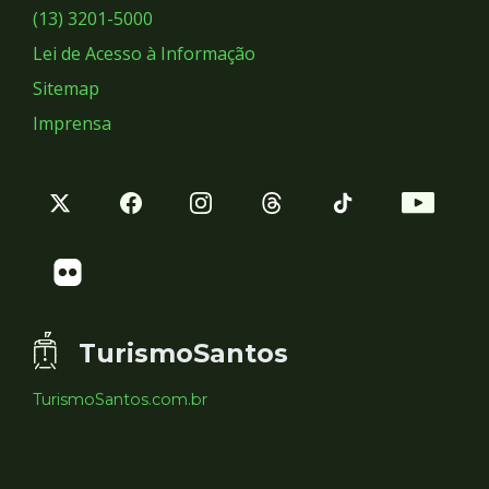
Sociais
(13) 3201-5000
Lei de Acesso à Informação
Sitemap
Imprensa
TurismoSantos
TurismoSantos.com.br