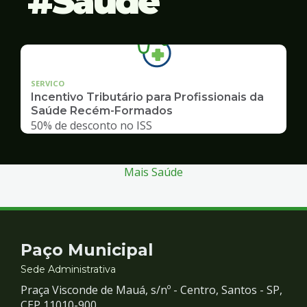
Saúde
SERVICO
Incentivo Tributário para Profissionais da
Saúde Recém-Formados
50% de desconto no ISS
Mais Saúde
Contato
Paço Municipal
e
Sede Administrativa
Praça Visconde de Mauá, s/nº - Centro, Santos - SP,
CEP 11010-900