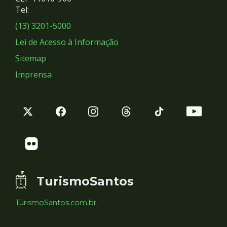
Redes
Tel:
Sociais
(13) 3201-5000
Lei de Acesso à Informação
Sitemap
Imprensa
TurismoSantos
TurismoSantos.com.br