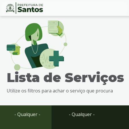
Ir
Conteúdo
para
o
conteúdo
1
Ir
para
o
menu
Lista de Serviços
2
Ir
para
Utilize os filtros para achar o serviço que procura
busca
3
Ir
para
- Qualquer -
- Qualquer -
o
rodapé