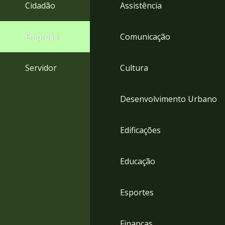
4
Cidadão
Assistência
Acessibilidade
5
Empresa
Comunicação
Servidor
Cultura
Desenvolvimento Urbano
Edificações
Educação
Esportes
Finanças