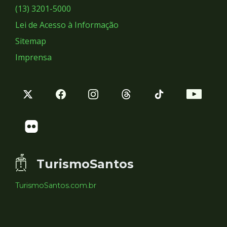
Sociais
(13) 3201-5000
Lei de Acesso à Informação
Sitemap
Imprensa
TurismoSantos
TurismoSantos.com.br