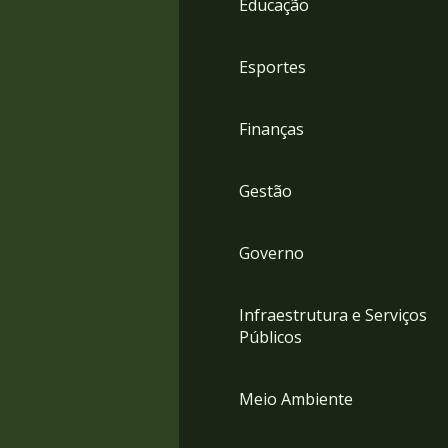
Educação
4
Acessibilidade
5
Esportes
Finanças
Gestão
Governo
Infraestrutura e Serviços
Públicos
Meio Ambiente