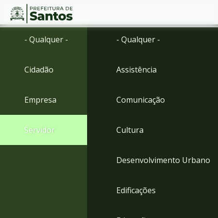
Ir
Conteúdo
- Qualquer -
- Qualquer -
para
o
conteúdo
Cidadão
Assistência
1
Ir
para
Empresa
Comunicação
o
menu
2
Servidor
Cultura
Ir
para
busca
Desenvolvimento Urbano
3
Ir
para
Edificações
o
rodapé