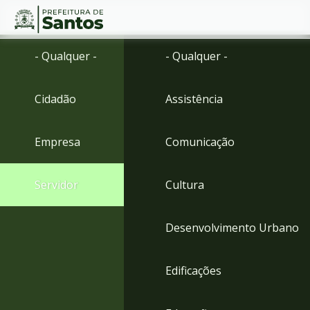
Ir
Conteúdo
- Qualquer -
- Qualquer -
para
o
conteúdo
Cidadão
Assistência
1
Ir
para
Empresa
Comunicação
o
menu
2
Servidor
Cultura
Ir
para
busca
Desenvolvimento Urbano
3
Ir
para
Edificações
o
rodapé