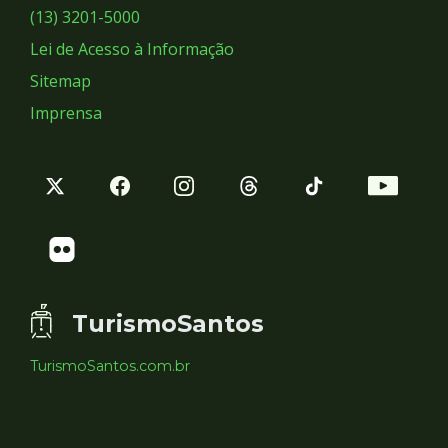
Sociais
(13) 3201-5000
Lei de Acesso à Informação
Sitemap
Imprensa
TurismoSantos
TurismoSantos.com.br