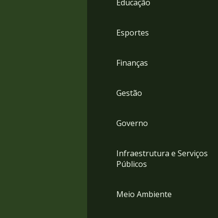
Educação
4
Acessibilidade
5
Esportes
Finanças
Gestão
Governo
Infraestrutura e Serviços
Públicos
Meio Ambiente