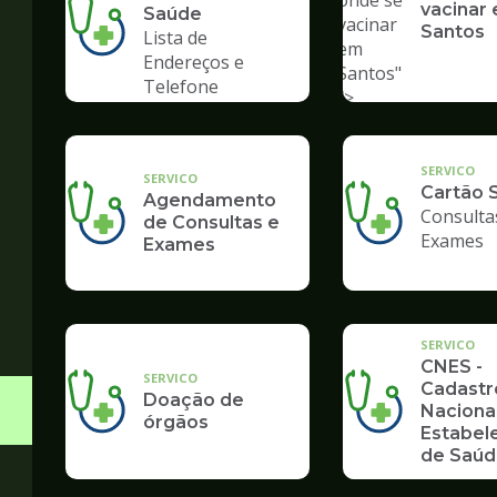
onde se
vacinar
Saúde
vacinar
Santos
Lista de
em
Endereços e
Santos"
Telefone
/>
SERVICO
SERVICO
Cartão 
Agendamento
Consulta
de Consultas e
Exames
Exames
SERVICO
CNES -
SERVICO
Cadastr
Doação de
Naciona
órgãos
Estabel
de Saú