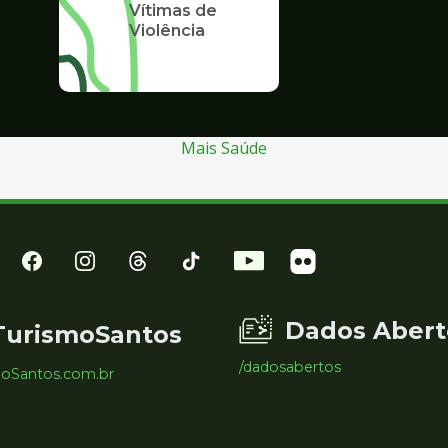
Vítimas de
Violência
Mais Saúde
Dados Abert
TurismoSantos
/dadosabertos
moSantos.com.br