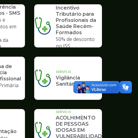
SERVICO
rência
Incentivo
os - SMS
Tributário para
 e
Profissionais da
tos em
Saúde Recém-
Formados
50% de desconto
a da
no ISS
9
a de
SERVICO
cia
Vigilância
fissional
Sanitária
Primária
SERVICO
ACOLHIMENTO
DE PESSOAS
IDOSAS EM
tação
VULNERABILIDADE