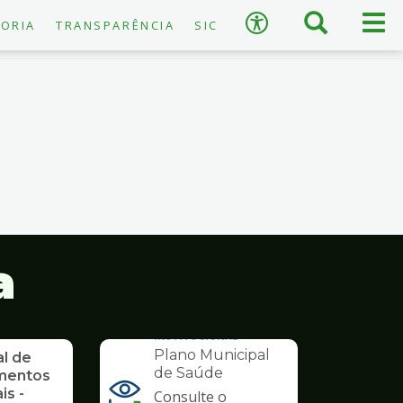
×
Busca
Men
Acessibilidade
ORIA
TRANSPARÊNCIA
SIC
prin
A
−
+
A
↺
Restaurar padrão
a
INSTITUCIONAL
Plano Municipal
al de
de Saúde
mentos
is -
Consulte o