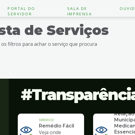
PORTAL DO
SALA DE
OUVID
SERVIDOR
IMPRENSA
ista de Serviços
e os filtros para achar o serviço que procura
Transparênci
SERVICO
Relação
Municip
SERVICO
Remédio Fácil
Medica
Veja onde
Essencia