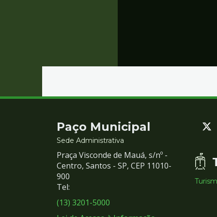
Contato
Paço Municipal
e
Sede Administrativa
Praça Visconde de Mauá, s/nº -
Redes
Centro, Santos - SP, CEP 11010-
900
Turis
Sociais
Tel:
(13) 3201-5000