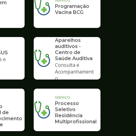
SERVICO
 em
Programação
Vacina BCG
SERVICO
Aparelhos
auditivos -
Centro de
SUS
Saúde Auditiva
s e
Consulta e
Acompanhament
o
SERVICO
Processo
o
Seletivo
l de
Residência
ecimento
Multiprofissional
de