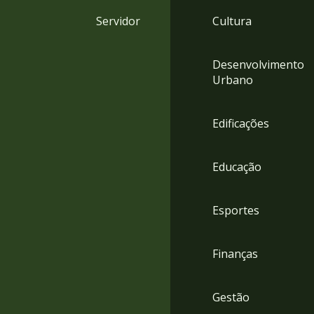
4
Servidor
Cultura
Acessibilidade
5
Desenvolvimento
Urbano
Edificações
Educação
Esportes
Finanças
Gestão