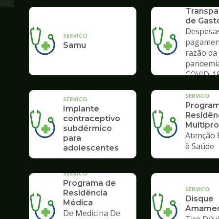
SERVICO
Transpa
de Gast
Despesas
SERVICO
pagamen
Samu
razão da
pandemi
COVID-1
SERVICO
SERVICO
Program
Implante
Residên
contraceptivo
Multipro
subdérmico
Atenção 
para
à Saúde
adolescentes
SERVICO
Programa de
SERVICO
Residência
Disque
Médica
Amamen
De Medicina De